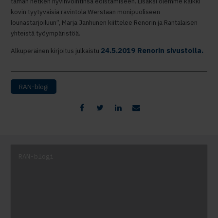
tämän hetken hyvinvointinsa edistämiseen. Lisäksi olemme kaikki
kovin tyytyväisiä ravintola Werstaan monipuoliseen
lounastarjoiluun”, Marja Janhunen kiittelee Renorin ja Rantalaisen
yhteistä työympäristöä.
24.5.2019 Renorin sivustolla.
Alkuperäinen kirjoitus julkaistu
RAN-blogi
RAN-blogi