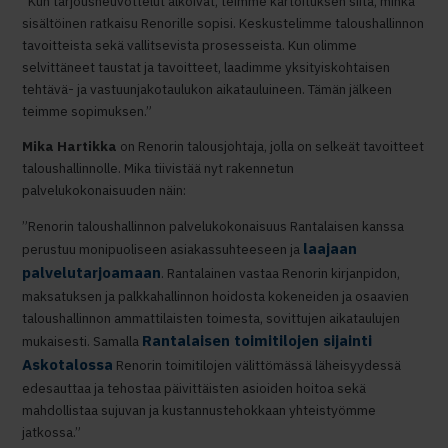
”Kun tarjousneuvottelut alkoivat, teimme kartoituksen siitä, minkä
sisältöinen ratkaisu Renorille sopisi. Keskustelimme taloushallinnon
tavoitteista sekä vallitsevista prosesseista. Kun olimme
selvittäneet taustat ja tavoitteet, laadimme yksityiskohtaisen
tehtävä- ja vastuunjakotaulukon aikatauluineen. Tämän jälkeen
teimme sopimuksen.”
Mika Hartikka
on Renorin talousjohtaja, jolla on selkeät tavoitteet
taloushallinnolle. Mika tiivistää nyt rakennetun
palvelukokonaisuuden näin:
”Renorin taloushallinnon palvelukokonaisuus Rantalaisen kanssa
laajaan
perustuu monipuoliseen asiakassuhteeseen ja
palvelutarjoamaan
. Rantalainen vastaa Renorin kirjanpidon,
maksatuksen ja palkkahallinnon hoidosta kokeneiden ja osaavien
taloushallinnon ammattilaisten toimesta, sovittujen aikataulujen
Rantalaisen toimitilojen sijainti
mukaisesti. Samalla
Askotalossa
Renorin toimitilojen välittömässä läheisyydessä
edesauttaa ja tehostaa päivittäisten asioiden hoitoa sekä
mahdollistaa sujuvan ja kustannustehokkaan yhteistyömme
jatkossa.”