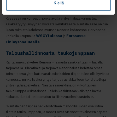
Kiellä
Renorin toimistot sijaitsevat eri paikkakunnilla Renorin omissa
kohteissa ja näin renorlaiset ovat läsnä asiakkaidensa arjessa.
Kyseessä on konsepti, jonka avulla yritys haluaa varmistua
asiakastyytyväisyyden hyvästä kehityksestä. Rantalaiselle on niin
ikään toimisto kahdessa muussa Renorin kohteessa: Porvoossa
WSOYtalossa
Forssassa
keskellä kaupunkia
ja
Finlaysonalueella
.
Taloushallinnosta taukojumppaan
Rantalainen palvelee Renoria – ja muita asiakkaittaan – laajalla
tarjoamalla. Tilaratkaisuja tarjoava Renor haluaa kehittää omaa
toimintaansa yhtä kattavasti: asiakkaiden tilojen tulee olla hyvässä
kunnossa, minkä lisäksi yritys tarjoaa asiakkailleen kohdistettuja
yritys- ja lisäpalveluja. Näistä esimerkkinä on viikoittainen
taukojumppa Askotalossa. Tällöin keskitytään vaikkapa hartia-
niskaseudun tai lantioseudun tai liikkuvuuden haasteisiin.
”Rantalainen tarjoaa henkilöstölleen mahdollisuuden osallistua
tiistain taukojumppaan, ja monet ovat ottaneet tavakseen napata