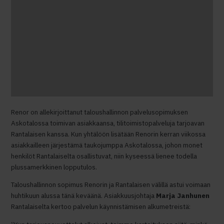
Renor on allekirjoittanut taloushallinnon palvelusopimuksen
Askotalossa toimivan asiakkaansa, tilitoimistopalveluja tarjoavan
Rantalaisen kanssa. Kun yhtälöön lisätään Renorin kerran viikossa
asiakkailleen järjestämä taukojumppa Askotalossa, johon monet
henkilöt Rantalaiselta osallistuvat, niin kyseessä lienee todella
plussamerkkinen lopputulos.
Taloushallinnon sopimus Renorin ja Rantalaisen välillä astui voimaan
huhtikuun alussa tänä keväänä. Asiakkuusjohtaja
Marja
Janhunen
Rantalaiselta kertoo palvelun käynnistämisen alkumetreistä: