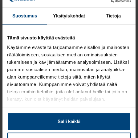
helppoa
Marja Janhunen korostaa tilitoimiston työn yksityiskohtaista
Suostumus
Yksityiskohdat
Tietoja
tarkkuutta sekä kestävää luottamussuhdetta heidän ja asiakkaan
välillä.
Tämä sivusto käyttää evästeitä
”Tilitoimisto on usein asiakkaidemme tärkein sopimuskumppani.
Meillä tulee olla kyvykkyyttä ja riittävät resurssit hoitaaksemme
Käytämme evästeitä tarjoamamme sisällön ja mainosten
asiat sovitulla tavalla. Lisäksi koko toiminta perustuu
räätälöimiseen, sosiaalisen median ominaisuuksien
luottamukseen, sillä työssämme saamme tietoomme yrityksen
tukemiseen ja kävijämäärämme analysoimiseen. Lisäksi
ydinasioita”, Janhunen kuvailee.
jaamme sosiaalisen median, mainosalan ja analytiikka-
Hän onkin suorastaan ylpeä saadessaan puhua uudesta
alan kumppaneillemme tietoja siitä, miten käytät
asiakkaastaan Renorista ja tiimistä, joka asiakkuuden ympärille on
sivustoamme. Kumppanimme voivat yhdistää näitä
Rantalaiselle rakennettu. Lisäksi tarvitaan Renorin taloushallinnon
tietoja muihin tietoihin, joita olet antanut heille tai joita on
henkilöstön oma panos. Marja Janhunen nostaakin tärkeäksi
kerätty, kun olet käyttänyt heidän palvelujaan.
onnistumisen kulmakiveksi vuorovaikutuksen. Tätä varten Renorin
ja Rantalaisen tiimit kokoontuvat säännöllisesti yhteen.
Salli kaikki
”Toimistomme ovat samassa talossa ja kerroksessa, näin
vuorovaikutus on helppoa ja joustavaa arjessa kokousten
ulkopuolellakin”, Janhunen sanoo.