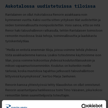
Askotalossa uudistetuissa tiloissa
Rantalainen on ollut Askotalossa Renorin asiakkaana noin
kymmenen vuotta. Kaksi vuotta sitten yrityksen tilat uudistettiin ja
niiden toiminnallisuutta monipuolistettiin. Voisi sanoa, että se mitä
Renor haki taloushallinnon ratkaisulla, tehtiin Rantalaisen toimistoon
remontin muodossa: lisää tehoja, toiminnallisuutta ja laadukasta
työskentelytilaa.
”Meillä on entistä enemmän tiloja, joissa voimme tehdä yhdessä
töitä asiakkaidemme kanssa. Lisäksi toteutimme käyttöömme ison
tilan, jossa voimme kokoontua yhdessä koulutustilaisuuksiin ja
miksei vapaamuotoisemminkin. Koulutus on kuitenkin meille
tärkeää, koska muutoksia tapahtuu jatkuvasti taloushallintoon
liittyvissä kysymyksissä”, kertoo Marja Janhunen.
Renorin kanssa yhteistyössä tehty tilauudistus on ollut onnistunut.
Renorin asiantuntijana hankkeessa toimi Timo Väisänen, joka kokosi
remonttiin tiimin suunnittelijoista toteuttajiin.
Lähellä asiakasta vuorovaikutus on