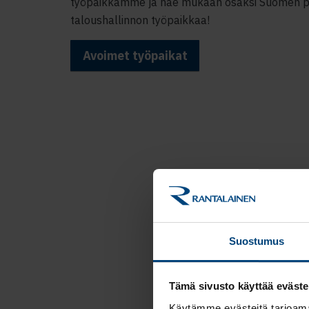
työpaikkamme ja hae mukaan osaksi Suomen p
taloushallinnon työpaikkaa!
Avoimet työpaikat
Suostumus
Tämä sivusto käyttää eväste
Käytämme evästeitä tarjoama