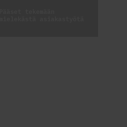
Pääset tekemään
mielekästä asiakastyötä