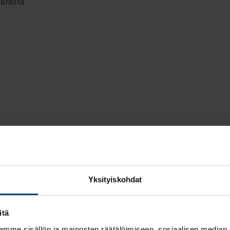
arasta
Rantal
uratar
Yksityiskohdat
Lue työntekijöidemme u
taloushallintoalalla ja
itä
työskentelyssä on par
mme sisällön ja mainosten räätälöimiseen, sosiaalisen median