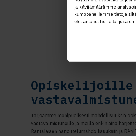
ja kävijämäärämme analysoim
kumppaneillemme tietoja siitä
olet antanut heille tai joita o
Opiskelijoille
vastavalmistun
Tarjoamme monipuolisesti mahdollisuuksia opisk
vastavalmistuneille ja meillä onkin aina harjoitte
Rantalaisen harjoittelumahdollisuuksiin ja RAN