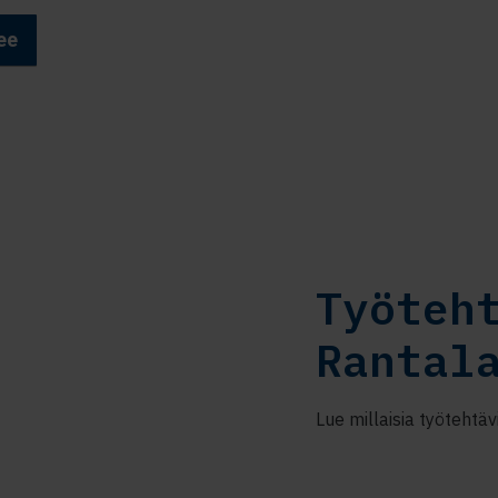
ee
Työteh
Rantal
Lue millaisia työtehtäv