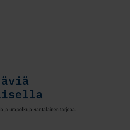
täviä
aisella
iä ja urapolkuja Rantalainen tarjoaa.