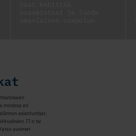
Saat kehittää
osaamistasi ja luoda
omanlaisen urapolun
kat
itaitoiseen
a monissa eri
llinnon asiantuntijat,
akkuuksien, IT:n tai
 Katso avoimet