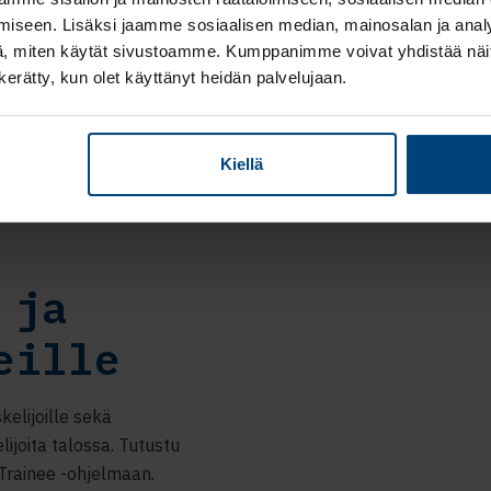
iseen. Lisäksi jaamme sosiaalisen median, mainosalan ja analy
, miten käytät sivustoamme. Kumppanimme voivat yhdistää näitä t
Tutustu uratarino
n kerätty, kun olet käyttänyt heidän palvelujaan.
Kiellä
 ja
eille
elijoille sekä
lijoita talossa. Tutustu
 Trainee -ohjelmaan.