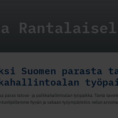
ra Rantalaisel
ksi Suomen parasta t
kahallintoalan työpa
essa paras talous- ja palkkahallintoalan työpaikka. Tämä tavo
ntuntijoillemme hyvän ja vakaan työympäristön, reilun arvom