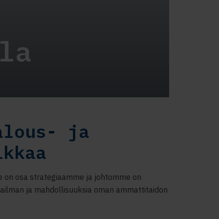
la
alous- ja
ikkaa
ite on osa strategiaamme ja johtomme on
aailman ja mahdollisuuksia oman ammattitaidon