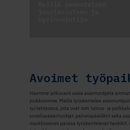
Meillä panostetaan
joustavuuteen ja
hyvinvointiin
Avoimet työpai
Haemme jatkuvasti uusia asiantuntijoita ammatt
joukkoomme. Meillä työskentelee asiantuntijoit
työtehtävissä, joita ovat mm. talous- ja palkkaha
sovellusasiantuntijat, palvelupäälliköt sekä asi
markkinoinnin parissa työskentelevät henkilöt.