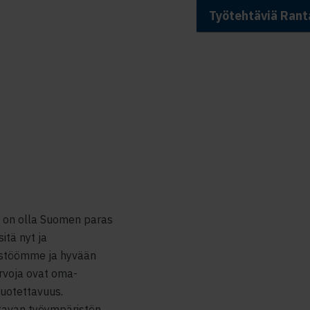
Työtehtäviä Ranta
e on olla Suomen paras
itä nyt ja
östöömme ja hyvään
arvoja ovat oma-
luotettavuus.
tavan työympäristön,