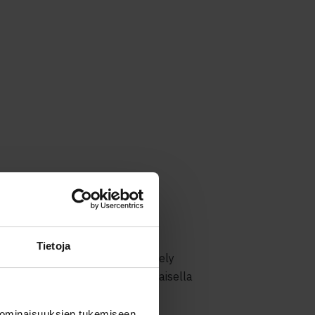
aisen
inat
Tietoja
ratarinoista millaista työskentely
 Rantalaisella on ja mikä Rantalaisella
asta!
 ominaisuuksien tukemiseen