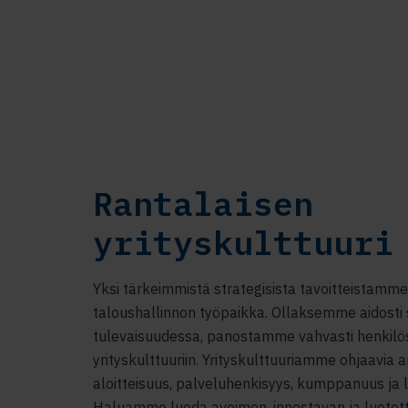
Rantalaisen
yrityskulttuuri
Yksi tärkeimmistä strategisista tavoitteistamm
taloushallinnon työpaikka. Ollaksemme aidosti s
tulevaisuudessa, panostamme vahvasti henkil
yrityskulttuuriin. Yrityskulttuuriamme ohjaavia 
aloitteisuus, palveluhenkisyys, kumppanuus ja 
Haluamme luoda avoimen, innostavan ja luotet