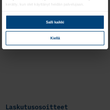
Tutustu Rantalaisen johtoon ja hallinnon yhteyshenkilöihin.
kerätty, kun olet käyttänyt heidän palvelujaan.
Johto ja hallinto
Salli kaikki
Kiellä
Laskutusosoitteet