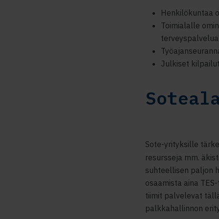
Henkilökuntaa o
Toimialalle omin
terveyspalvelua
Työajanseuranna
Julkiset kilpail
Soteal
Sote-yrityksille tär
resursseja mm. äkist
suhteellisen paljon h
osaamista aina TES-t
tiimit palvelevat täll
palkkahallinnon erityi