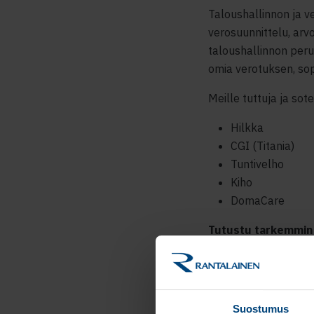
Taloushallinnon ja v
verosuunnittelu, arv
taloushallinnon peru
omia verotuksen, so
Meille tuttuja ja sot
Hilkka
CGI (Titania)
Tuntivelho
Kiho
DomaCare
Tutustu tarkemmin y
Kirjanpito
Palkanlaskent
Sähköinen tal
Suostumus