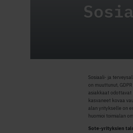
Sosi
Sosiaali- ja terveysa
on muuttunut, GDPR a
asiakkaat odottavat
kasvaneet kovaa vauh
alan yritykselle on e
huomioi toimialan omi
Sote-yrityksien tal