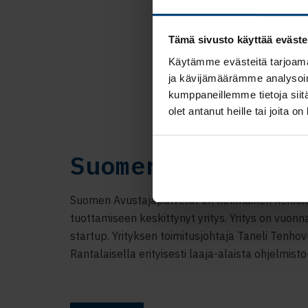
Ty
Tämä sivusto käyttää eväste
Käytämme evästeitä tarjoama
ja kävijämäärämme analysoim
kumppaneillemme tietoja siitä
olet antanut heille tai joita o
Suomen Avustaja
Suomen Avustajapalvelut on kotimainen henkil
tuottamiseen keskittynyt yritys. Yritys on vuon
startup. Yrityksen toimitusjohtaja Taneli Tenhov
Rantalaisella erityisesti laaja-alaista ohjelmist