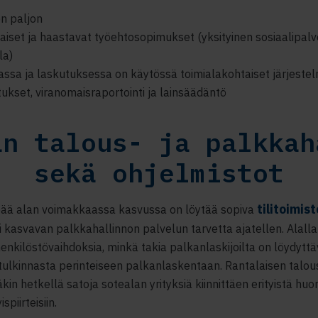
n paljon
aiset ja haastavat työehtosopimukset (yksityinen sosiaalipalve
la)
ssa ja laskutuksessa on käytössä toimialakohtaiset järjeste
utukset, viranomaisraportointi ja lainsäädäntö
an talous- ja palkkah
sekä ohjelmistot
tilitoimist
keää alan voimakkaassa kasvussa on löytää sopiva
i kasvavan palkkahallinnon palvelun tarvetta ajatellen. Alall
enkilöstövaihdoksia, minkä takia palkanlaskijoilta on löydyttä
ulkinnasta perinteiseen palkanlaskentaan. Rantalaisen talou
äkin hetkellä satoja sotealan yrityksiä kiinnittäen erityistä huo
spiirteisiin.