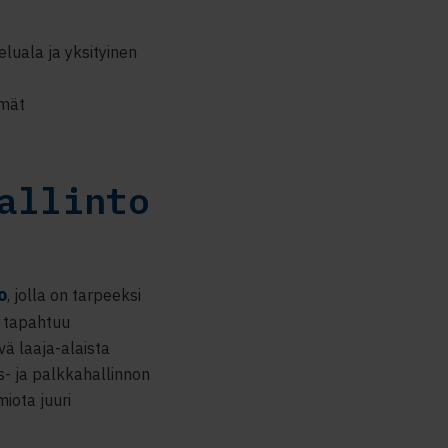
luala ja yksityinen
lmät
allinto
o
, jolla on tarpeeksi
a tapahtuu
vä laaja-alaista
s- ja palkkahallinnon
miota juuri