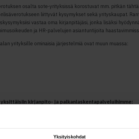
erotuksen osalta sote-yrityksissä korostuvat mm. pitkän täht
onlisäverotukseen liittyvät kysymykset sekä yrityskaupat. Ra
skysymyksiisi vastaa oma kirjanpitäjäsi, jonka lisäksi hyödyn
pimusoikeuden ja HR-palvelujen asiantuntijoita haastavimmis
ealan yrityksille ominaisia järjestelmiä ovat muun muassa:
ksittäisiin kirjanpito- ja palkanlaskentapalveluihimme:
a
oushallinto
Yksityiskohdat