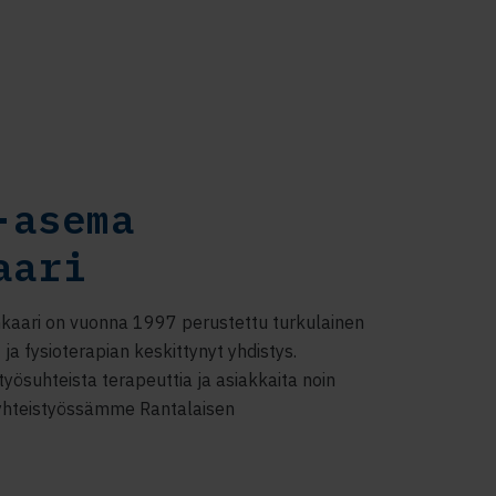
-asema
aari
kaari on vuonna 1997 perustettu turkulainen
 ja fysioterapian keskittynyt yhdistys.
yösuhteista terapeuttia ja asiakkaita noin
 yhteistyössämme Rantalaisen