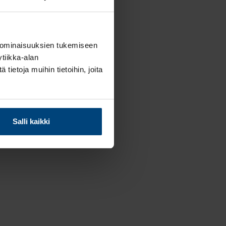
mme
 ominaisuuksien tukemiseen
tiikka-alan
ietoja muihin tietoihin, joita
Salli kaikki