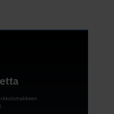
etta
verkkolomakkeen
!