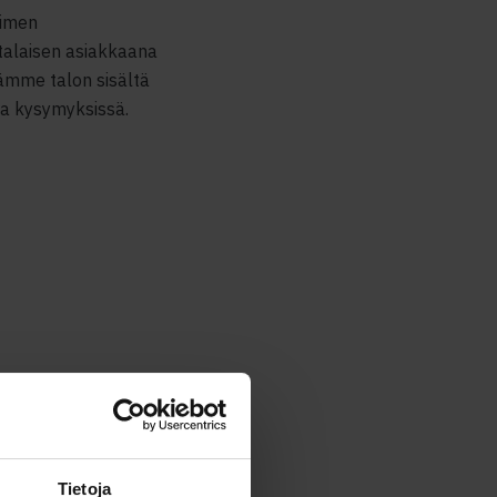
äimen
ntalaisen asiakkaana
nämme talon sisältä
sa kysymyksissä.
Tietoja