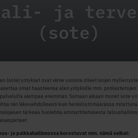
aali- ja terve
(sote)
lan (sote) yritykset ovat viime vuosina olleet isojen myllerryst
settaa omat haasteensa alan yrityksille mm. potilastietojen k
 palvelulta aiempaa enemmän. Samaan aikaan monet sote-yri
tia niin liikevaihdollisesti kuin henkilöstömäärässä mitattuna
nsisijaisen tärkeää huolehtia ammattitaitoisesta taloushallinn
naispiirteet.
ous- ja palkkahallinnossa korostuvat mm. nämä seikat: