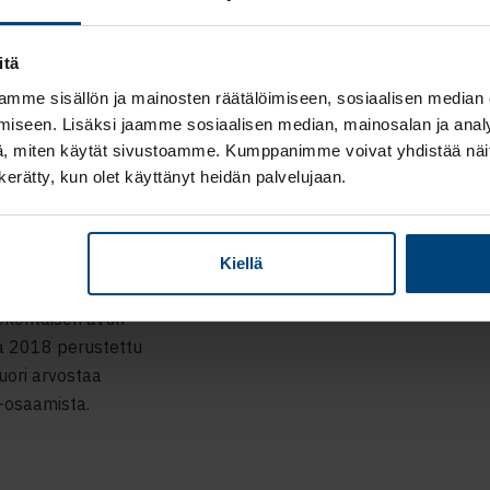
ytyväisiä asiakkaita
itä
mme sisällön ja mainosten räätälöimiseen, sosiaalisen median
iseen. Lisäksi jaamme sosiaalisen median, mainosalan ja analy
, miten käytät sivustoamme. Kumppanimme voivat yhdistää näitä t
n kerätty, kun olet käyttänyt heidän palvelujaan.
palvelut
Kiellä
ökohtaisen avun
na 2018 perustettu
uori arvostaa
o-osaamista.