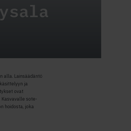
ysala
en alla. Lainsäädäntö
äsittelyyn ja
tykset ovat
. Kasvavalle sote-
on hoidosta, joka