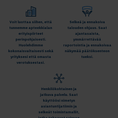
Voit luottaa siihen, että
Selkeä ja ennakoiva
tunnemme apteekkialan
talouden ohjaus. Saat
erityispiirteet
ajantasaista,
perinpohjaisesti.
ymmärrettävää
Huolehdimme
raportointia ja ennakoivaa
kokonaisvaltaisesti sekä
näkymää päätöksenteon
yrityksesi että omasta
tueksi.
verotuksestasi.
Henkilökohtainen ja
jatkuva palvelu. Saat
käyttöösi nimetyn
asiantuntijatiimin ja
selkeät toimintamallit,
jotka takaavat sujuvan