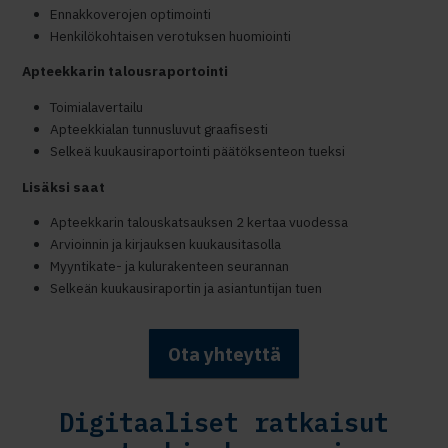
Ennakkoverojen optimointi
Henkilökohtaisen verotuksen huomiointi
Apteekkarin talousraportointi
Toimialavertailu
Apteekkialan tunnusluvut graafisesti
Selkeä kuukausiraportointi päätöksenteon tueksi
Lisäksi saat​
Apteekkarin talouskatsauksen 2 kertaa vuodessa​
Arvioinnin ja kirjauksen kuukausitasolla​
Myyntikate- ja kulurakenteen seurannan​
Selkeän kuukausiraportin ja asiantuntijan tuen
Ota yhteyttä
Digitaaliset ratkaisut