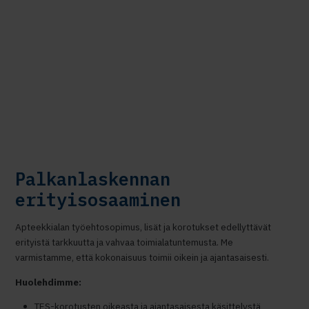
Palkanlaskennan
erityisosaaminen
Apteekkialan työehtosopimus, lisät ja korotukset edellyttävät
erityistä tarkkuutta ja vahvaa toimialatuntemusta. Me
varmistamme, että kokonaisuus toimii oikein ja ajantasaisesti.
Huolehdimme:
TES-korotusten oikeasta ja ajantasaisesta käsittelystä