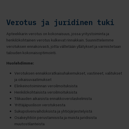
Verotus ja juridinen tuki
Apteekkarin verotus on kokonaisuus, jossa yritystoiminta ja
henkilökohtainen verotus kulkevat rinnakkain. Suunnittelemme
verotuksen ennakoivasti, jotta vältetään yllätykset ja varmistetaan
talouden kokonaisoptimointi.
Huolehdimme:
Verotuksen ennakkoratkaisuhakemukset, vastineet, valitukset
ja oikaisuvaatimukset
Elinkeinotoiminnan veroilmoituksista
Henkilökohtaisista veroilmoituksista
Tilikauden aikaisista ennakkoverolaskelmista
Yrittäjäpuolison verotuksesta
Sukupolvenvaihdoksista ja yhtiöjärjestelyistä
Osakeyhtiön perustamisista ja muista juridisista
muutostilanteista