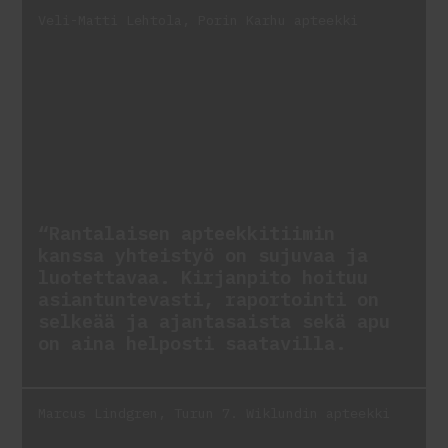
Veli-Matti Lehtola, Porin Karhu apteekki
“Rantalaisen apteekkitiimin
kanssa yhteistyö on sujuvaa ja
luotettavaa. Kirjanpito hoituu
asiantuntevasti, raportointi on
selkeää ja ajantasaista sekä apu
on aina helposti saatavilla.
Marcus Lindgren, Turun 7. Wiklundin apteekki