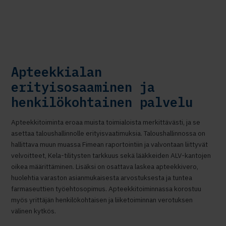
Apteekkialan
erityisosaaminen ja
henkilökohtainen palvelu
Apteekkitoiminta eroaa muista toimialoista merkittävästi, ja se
asettaa taloushallinnolle erityisvaatimuksia. Taloushallinnossa on
hallittava muun muassa Fimean raportointiin ja valvontaan liittyvät
velvoitteet, Kela-tilitysten tarkkuus sekä lääkkeiden ALV-kantojen
oikea määrittäminen. Lisäksi on osattava laskea apteekkivero,
huolehtia varaston asianmukaisesta arvostuksesta ja tuntea
farmaseuttien työehtosopimus. Apteekkitoiminnassa korostuu
myös yrittäjän henkilökohtaisen ja liiketoiminnan verotuksen
välinen kytkös.