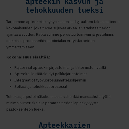
apteekin kasvun ja
tehokkuuden tueksi
Tarjoamme apteekeille nykyaikaisen ja digitaalisen taloushallinnon
kokonaisuuden, joka tukee sujuvaa arkea ja varmistaa tiedon
ajantasaisuuden. Ratkaisumme perustuu toimiviin järjestelmiin,
selkeisiin prosesseihin ja toimialan erityistarpeiden
ymmärtämiseen.
Kokonaisuus sisältää:
Rajapinnat apteekin järjestelmän ja tilitoimiston välillä
Apteekeille räätälöidyt palkkajärjestelmät
Integraatiot työvuorosuunnitteluohjelmiin
Selkeät ja tehokkaat prosessit
Tehokas järjestelmäkokonaisuus vähentää manuaalista työtä,
minimoi virheriskejä ja parantaa tiedon läpinäkyvyyttä
päätöksenteon tueksi.
Apteekkarien