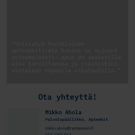
“Yhteistyö Rantalaisen
apteekkitiimin kanssa on sujunut
erinomaisesti: apua on saatavilla
aina tarvittaessa ja viesteihini
vastataan nopealla aikataululla."
Ota yhteyttä!
Mikko Ahola
Palvelupäällikkö, Apteekit
mikko.ahola@rantalainen.fi
010 2299 553