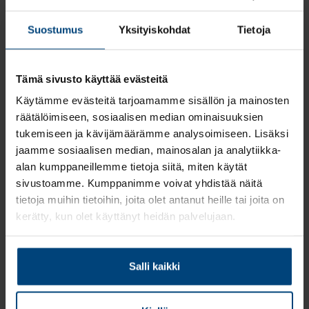
Suostumus
Yksityiskohdat
Tietoja
Tämä sivusto käyttää evästeitä
Käytämme evästeitä tarjoamamme sisällön ja mainosten
räätälöimiseen, sosiaalisen median ominaisuuksien
tukemiseen ja kävijämäärämme analysoimiseen. Lisäksi
jaamme sosiaalisen median, mainosalan ja analytiikka-
Palvelupakettimme
alan kumppaneillemme tietoja siitä, miten käytät
sivustoamme. Kumppanimme voivat yhdistää näitä
RAN Apteekki – Aloitus
tietoja muihin tietoihin, joita olet antanut heille tai joita on
kerätty, kun olet käyttänyt heidän palvelujaan.
RAN Apteekki – Aloitus
on palvelukokonaisuutemme
apteekkiluvan saaneille. Apteekin hankinta on merkittävä
taloudellinen päätös, ja autamme varmistamaan, että liiketoiminnan
Salli kaikki
käynnistys sujuu kerralla oikein. Saat meiltä tuen
taloussuunnitteluun, viranomaisrekisteröinteihin sekä keskeisiin
aloitusvaiheen päätöksiin.