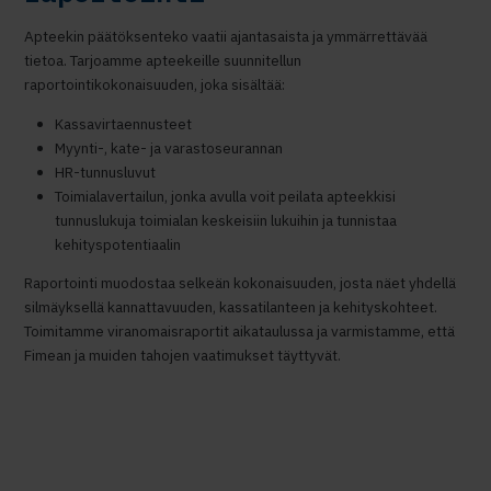
Apteekin päätöksenteko vaatii ajantasaista ja ymmärrettävää
tietoa. Tarjoamme apteekeille suunnitellun
raportointikokonaisuuden, joka sisältää:
Kassavirtaennusteet
Myynti-, kate- ja varastoseurannan
HR-tunnusluvut
Toimialavertailun, jonka avulla voit peilata apteekkisi
tunnuslukuja toimialan keskeisiin lukuihin ja tunnistaa
kehityspotentiaalin
Raportointi muodostaa selkeän kokonaisuuden, josta näet yhdellä
silmäyksellä kannattavuuden, kassatilanteen ja kehityskohteet.
Toimitamme viranomaisraportit aikataulussa ja varmistamme, että
Fimean ja muiden tahojen vaatimukset täyttyvät.