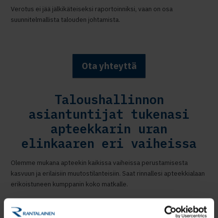
Verotus ei jää jälkikäteiseksi raportoinniksi, vaan on osa
suunnitelmallista talouden johtamista.
Ota yhteyttä
Taloushallinnon
asiantuntijat tukenasi
apteekkarin uran
elinkaaren eri vaiheissa
Olemme mukana apteekin kaikissa vaiheissa perustamisesta
kasvuun ja erilaisiin muutostilanteisiin. Saat rinnallesi apteekkialaan
erikoistuneen kumppanin koko matkalle.