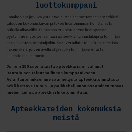
luottokumppani
Ennakoiva ja jatkuva yhteistyö auttaa hahmottamaan apteekkisi
talouden kokonaiskuvan ja tukee liiketoiminnan kehittämistä
pitkällä aikavälillä. Toimialaan erikoistuneena kumppanina
pystymme myös peilaamaan apteekkisi tunnuslukuja ja toimintaa
muihin vastaaviin toimijoihin. Saat vertailutietoa ja konkreettisia
näkemyksiä, joiden avulla ohjaat liiketoimintaasi entistä
suunnitelmallisemmin.
Jo noin 150 suomalaista apteekkaria on valinnut
Rantalaisen taloushallinnon kumppanikseen.
Asiantuntemuksemme säännellystä apteekkitoimialasta
sekä kattava talous- ja palkkahallinnon osaaminen tuovat
mielenrauhaa apteekkisi liiketoimintaan.
Apteekkareiden kokemuksia
meistä