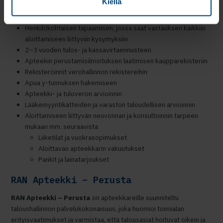
Kiellä
Paketti sisältää:
Henkilökohtaisen tapaamisen, jossa saat vastauksen kaikkiin
aloittamiseen liittyviin kysymyksiin​
2–3 vuoden tulos- ja kassavirtaennusteen ​
Apteekin perustamisilmoituksen laatimisen kaupparekisteriin​
Rekisteröinnit verohallinnon rekistereihin​
Apua y-tunnuksen hakemiseen​
Apteekki- ja tuloveron arvioinnin​
Lääkemyyntikatteiden ja varaston taloudellisen arvioinnin​
Aloittamiseen liittyvän neuvonnan ja konsultoinnin tarpeen
mukaan mm. seuraavista ​
Liiketilat ja vuokrasopimukset​
Aloittavan apteekkarin vakuutukset​
Pankit ja lainatarjoukset
RAN Apteekki – Perusta
RAN Apteekki – Perusta
on apteekkareille suunniteltu
taloushallinnon palvelukokonaisuus, joka huomioi toimialan
erityisvaatimukset ja varmistaa, että talousasiat hoituvat oikein ja