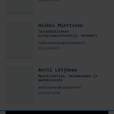
Heikki Miettinen
Taloushallinnon
erityisasiantuntija, Apteekit
heikki.miettinen@rantalainen.fi
010 2299 557
Antti Lötjönen
Myyntijohtaja, Asiakkuudet ja
markkinointi
antti.lotjonen@rantalainen.fi
050 597 5558