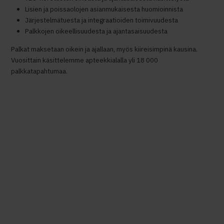
Lisien ja poissaolojen asianmukaisesta huomioinnista
Järjestelmätuesta ja integraatioiden toimivuudesta
Palkkojen oikeellisuudesta ja ajantasaisuudesta
Palkat maksetaan oikein ja ajallaan, myös kiireisimpinä kausina.
Vuosittain käsittelemme apteekkialalla yli 18 000
palkkatapahtumaa.