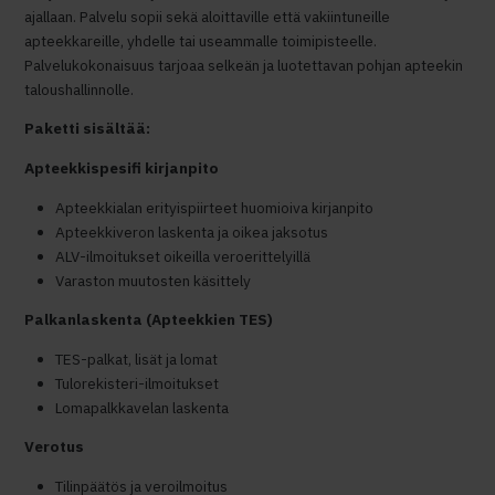
ajallaan. Palvelu sopii sekä aloittaville että vakiintuneille
apteekkareille, yhdelle tai useammalle toimipisteelle.
Palvelukokonaisuus tarjoaa selkeän ja luotettavan pohjan apteekin
taloushallinnolle.
Paketti sisältää:
Apteekkispesifi kirjanpito
Apteekkialan erityispiirteet huomioiva kirjanpito
Apteekkiveron laskenta ja oikea jaksotus
ALV-ilmoitukset oikeilla veroerittelyillä
Varaston muutosten käsittely
Palkanlaskenta (Apteekkien TES)
TES-palkat, lisät ja lomat
Tulorekisteri-ilmoitukset
Lomapalkkavelan laskenta
Verotus
Tilinpäätös ja veroilmoitus