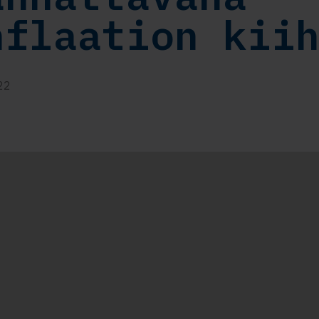
nflaation kii
22