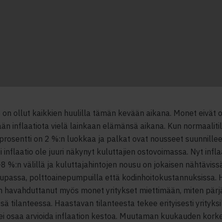
o on ollut kaikkien huulilla tämän kevään aikana. Monet eivät 
än inflaatiota vielä lainkaan elämänsä aikana. Kun normaalit
oprosentti on 2 %:n luokkaa ja palkat ovat nousseet suunnille
ei inflaatio ole juuri näkynyt kuluttajien ostovoimassa. Nyt infl
–8 %:n välillä ja kuluttajahintojen nousu on jokaisen nähtäviss
passa, polttoainepumpuilla että kodinhoitokustannuksissa. 
n havahduttanut myös monet yritykset miettimään, miten pärj
sä tilanteessa. Haastavan tilanteesta tekee erityisesti yrityksil
i osaa arvioida inflaation kestoa. Muutaman kuukauden korkea