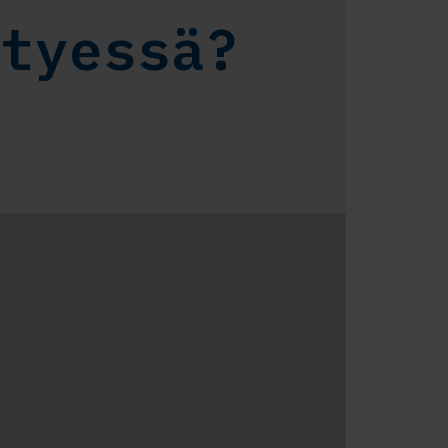
htyessä?