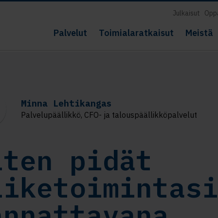
Julkaisut
Opp
Palvelut
Toimialaratkaisut
Meistä
Minna Lehtikangas
Palvelupäällikkö, CFO- ja talouspäällikköpalvelut
iten pidät
iiketoimintas
annattavana