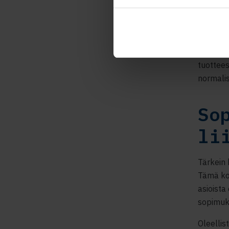
asiakash
tuotekat
puolesta
päätyä 
tuottees
normalis
So
li
Tärkein 
Tämä kos
asioista
sopimuks
Oleellis