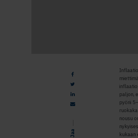
Inflaati
miettimä
inflaati
paljon, 
pyörii 5
ruokakau
nousu o
nykyises
Jaa
kukaan e