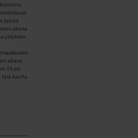
rjoitettu.
mahdollisuus
si pystyä
ation aikana
aa yrityksen
ormaalissakin
ion aikana
. Eli jos
s tätä kautta