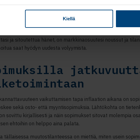
intoja. Tämä näkyy erityisesti kuluttajaliiketoiminnoissa, jois
egorioissa on paljon kilpailua. Jos kilpailijasi nostaa hintoja se
Kiellä
an et, on kuluttajan kaupan hyllyllä hintalappuja selatessa
edullisempaan tuotteeseen. Ja jos saat asiakkaan vakuuttune
tasi ja sitoutettua hänet, on markkinaosuutesi noussut ja tila
oitua saat hyödyn uudesta volyymista.
pimuksilla jatkuvuutt
iketoimintaan
kannattavuuteen vaikuttamisen tapa inflaation aikana on sop
kee sekä osto- että myyntisopimuksia. Lähtökohta on tietenk
 on sovittu kirjallisesti ja näin sopimukset sitovat molempia os
en ehtoihin on helppo aina palata.
ta tällaisessa muutostilanteessa on miettiä, miten usein sopim