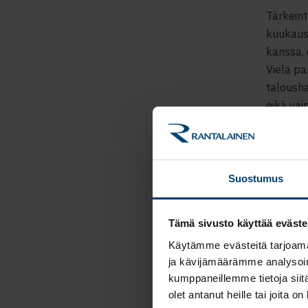
Tärkeint
kuukausi
kanssa, 
Vielä pa
talousha
eikä vai
kuukaude
Inflaati
jatkoede
Suostumus
on rahaa
Myös toi
alalla, 
Tämä sivusto käyttää eväste
todennäk
Käytämme evästeitä tarjoama
jolloin 
ja kävijämäärämme analysoim
kumppaneillemme tietoja siitä
Inflaati
olet antanut heille tai joita o
vahva ja