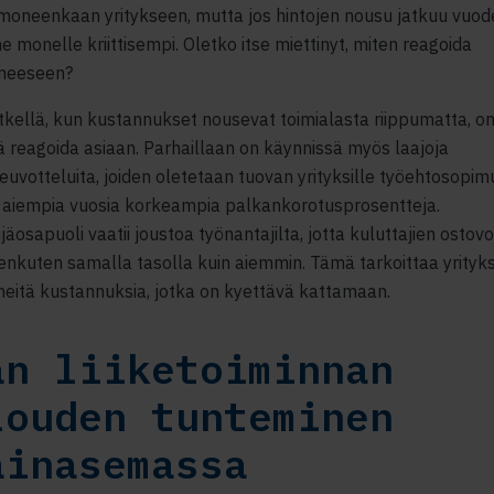
moneenkaan yritykseen, mutta jos hintojen nousu jatkuu vuode
ne monelle kriittisempi. Oletko itse miettinyt, miten reagoida
ineeseen?
tkellä, kun kustannukset nousevat toimialasta riippumatta, o
ä reagoida asiaan. Parhaillaan on käynnissä myös laajoja
uvotteluita, joiden oletetaan tuovan yrityksille työehtosopim
n aiempia vuosia korkeampia palkankorotusprosentteja.
jäosapuoli vaatii joustoa työnantajilta, jotta kuluttajien ostov
enkuten samalla tasolla kuin aiemmin. Tämä tarkoittaa yrityks
neitä kustannuksia, jotka on kyettävä kattamaan.
an liiketoiminnan
louden tunteminen
ainasemassa