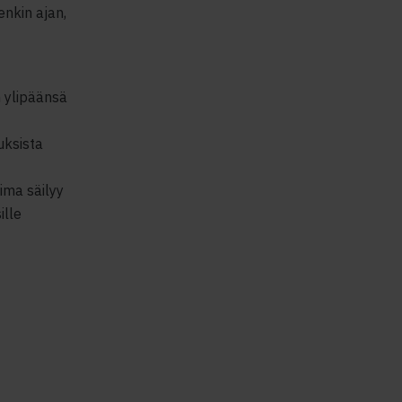
nkin ajan,
n ylipäänsä
uksista
oima säilyy
ille