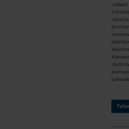
voidaan 
Inflaat
vaikutta
korottam
nousevat
kehittäm
liiketoi
tilantee
myös inv
asemasi 
jatkoede
Tutus