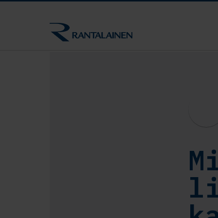
M
l
k