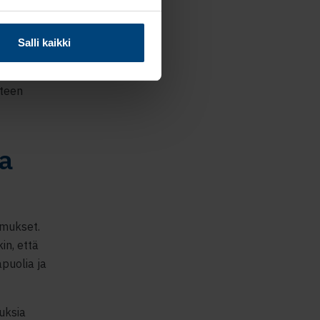
sa monissa
lvästi ja sinä
Salli kaikki
an helpompi
eksi
nteen
a
imukset.
in, että
apuolia ja
uksia