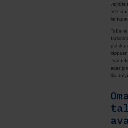
vaikuta 
on tilan
hintapa
Tällä he
tärkeint
palkkane
riippue
Työnteki
edes jot
lisäänty
Om
ta
av