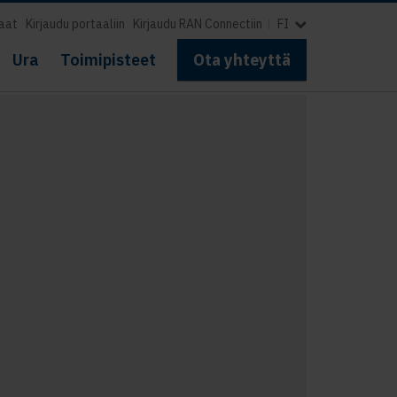
aat
Kirjaudu portaaliin
Kirjaudu RAN Connectiin
FI
Ura
Toimipisteet
Ota yhteyttä
i