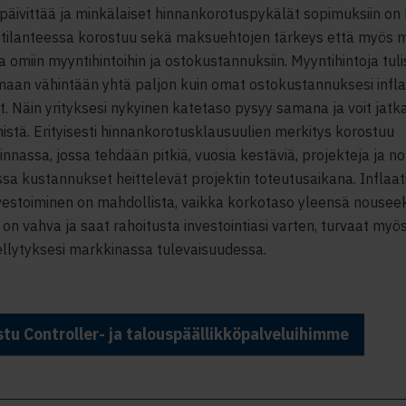
päivittää ja minkälaiset hinnankorotuspykälät sopimuksiin on ki
iotilanteessa korostuu sekä maksuehtojen tärkeys että myös 
a omiin myyntihintoihin ja ostokustannuksiin. Myyntihintoja tuli
aan vähintään yhtä paljon kuin omat ostokustannuksesi infla
. Näin yrityksesi nykyinen katetaso pysyy samana ja voit jatk
istä. Erityisesti hinnankorotusklausuulien merkitys korostuu
minnassa, jossa tehdään pitkiä, vuosia kestäviä, projekteja ja n
ssa kustannukset heittelevät projektin toteutusaikana. Inflaat
estoiminen on mahdollista, vaikka korkotaso yleensä nouseekin
on vahva ja saat rahoitusta investointiasi varten, turvaat myö
llytyksesi markkinassa tulevaisuudessa.
tu Controller- ja talouspäällikköpalveluihimme