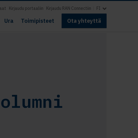
aat
Kirjaudu portaaliin
Kirjaudu RAN Connectiin
FI
Ura
Toimipisteet
Ota yhteyttä
kolumni