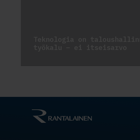
Teknologia on taloushallin
työkalu – ei itseisarvo