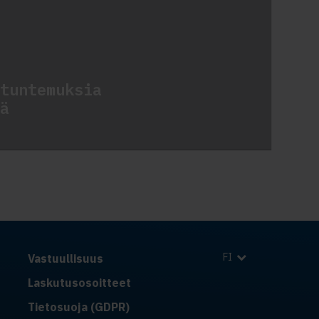
tuntemuksia
ä
FI
Vastuullisuus
Laskutusosoitteet
Tietosuoja (GDPR)