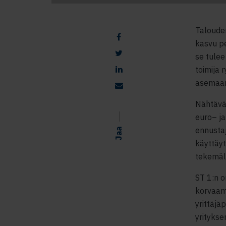
T
aloude
kasvu
pe
se tulee
toimija 
asemaan
Nähtävä
euro
– ja
ennusta
Jaa
käyttäyt
tekemäl
ST 1:n o
korvaami
yrittäjäp
yritykse