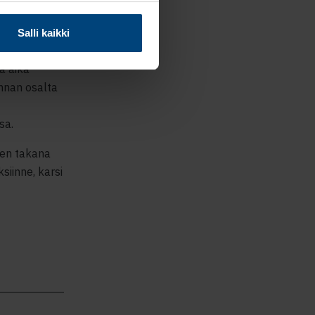
assa.
neminen
Salli kaikki
en vastuunsa
a aika
nnan osalta
sa.
ven takana
ksi
i
nne, karsi