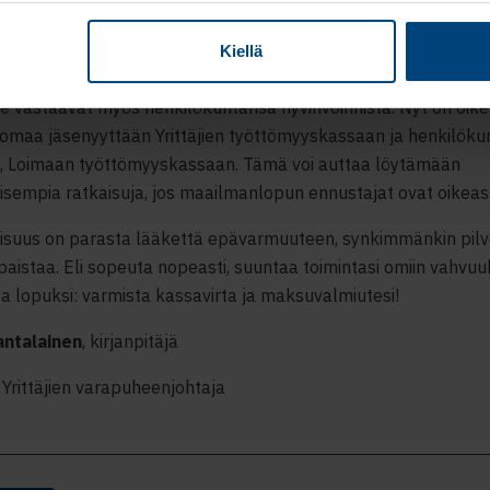
 Pienemmälläkin tulovirralla pärjää, kun menovirta on hallinn
ät kantavat taantumassa suurimman taakan. Kysynnän heikke
Kiellä
aa heidän omaan taloudelliseen asemaansa
. V
ahvan sosiaalis
e vastaavat myös henkilökuntansa hyvinvoinnista. Nyt on oike
 omaa jäsenyyttään Yrittäjien työttömyyskassaan ja henkilöku
, Loimaa
n
työttömyyskassaan.
Tämä v
oi auttaa löytämään
isempia ratkaisuja, jos maailmanlopun ennustajat ovat oikeas
aisuus on parasta lääkettä epävarmuuteen, synkimmänkin pil
paistaa
.
Eli sopeuta nopeasti, suuntaa toimintasi
omiin vahvuu
a lopuksi: v
armista kassavirta ja maksuvalmiutesi!
antalainen
, kirjanpitäjä
Yrittäjien varapuheenjohtaja