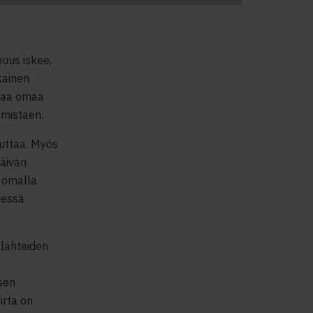
uus iskee,
kainen
staa omaa
oimistaen.
uttaa.
M
yös
äivän
n omalla
dessä
alähteiden
sen
irta on