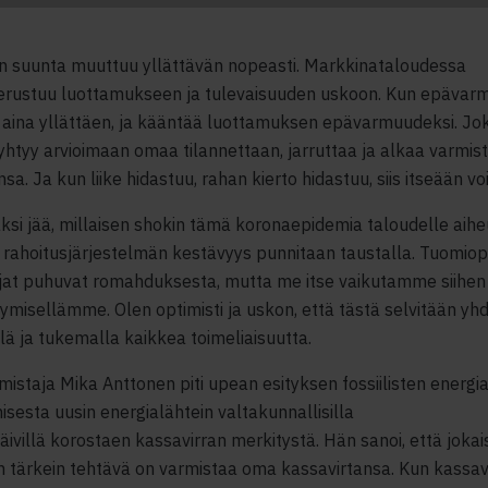
n suunta muuttuu
yllättävän nopeasti
. Markkinatalou
dessa
rustuu luottamukseen ja tulevaisuuden uskoon. Kun epävarm
 aina yllättäen
,
ja kääntää luottamuksen epävarmuudeksi. Jo
ryhtyy arvioimaan omaa tilannettaan, jarruttaa ja alkaa varmi
sa. Ja
kun
liike hidastuu, rahan kierto hidastuu
, siis itseään v
ksi jää
, millaisen shokin tämä
korona
epidemia taloudelle aihe
 rahoitus
j
ärjestelmän kestävyy
s
punnitaan
taustalla
.
Tuomiop
jat puhuvat romahduksesta
, mutta me itse vaikutamme siihe
ymisellämme. Olen optimisti ja uskon, että tästä selvitään yh
lä
ja
tukemalla kaikkea toimeliaisuutta.
mistaja Mika Anttonen piti upean esityksen fossiilisten energi
sesta uusin energialähtein valtakunnallisilla
äivillä
korostaen
kassavirran merkitystä
.
Hän sanoi
,
että
jokai
n tärkei
n
tehtävä
on
varmistaa oma kassavirtansa
. Kun kassav