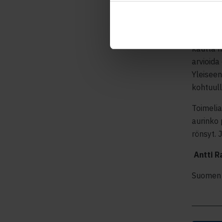
itseään.
Yrittäj
vaikutt
kautta h
arvioida
Yleiseen
kohtuull
Toimeli
aurinko 
rönsyt.
J
Antti R
Suomen 