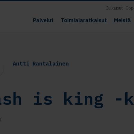
Julkaisut
Opp
Palvelut
Toimialaratkaisut
Meistä
Antti Rantalainen
ash is king -
0