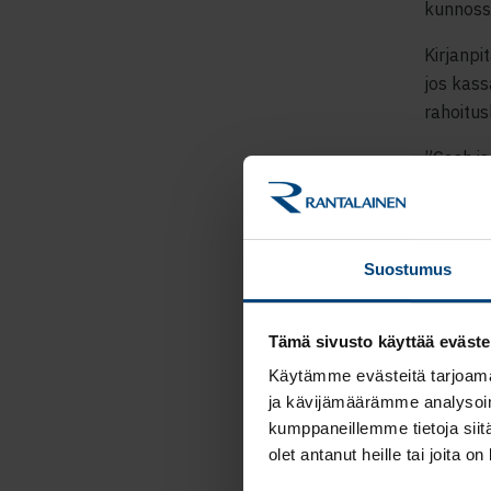
kunnoss
Kirjanpi
jos kas
rahoitus
”
Cas
h i
Pörssi 
noteerat
muuttu
Suostumus
Useamma
jälkeen 
Tämä sivusto käyttää eväste
Käytämme evästeitä tarjoama
Arvioid
ja kävijämäärämme analysoim
keneltä
kumppaneillemme tietoja siitä
Myös men
olet antanut heille tai joita o
kaikill