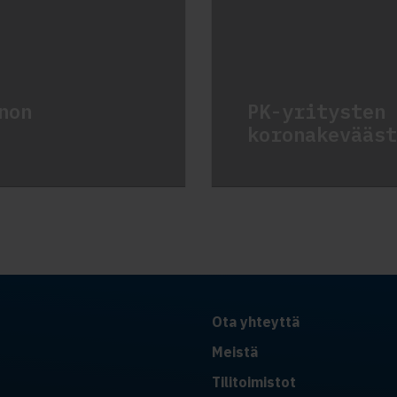
non
PK-yritysten 
koronakevääst
Ota yhteyttä
Meistä
Tilitoimistot