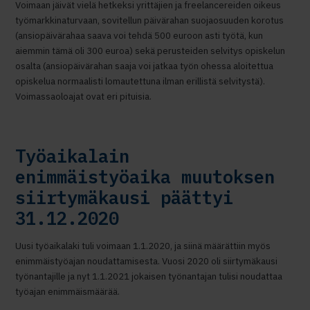
Voimaan jäivät vielä hetkeksi yrittäjien ja freelancereiden oikeus
työmarkkinaturvaan, sovitellun päivärahan suojaosuuden korotus
(ansiopäivärahaa saava voi tehdä 500 euroon asti työtä, kun
aiemmin tämä oli 300 euroa) sekä perusteiden selvitys opiskelun
osalta (ansiopäivärahan saaja voi jatkaa työn ohessa aloitettua
opiskelua normaalisti lomautettuna ilman erillistä selvitystä).
Voimassaoloajat ovat eri pituisia.
Työaikalain
enimmäistyöaika muutoksen
siirtymäkausi päättyi
31.12.2020
Uusi työaikalaki tuli voimaan 1.1.2020, ja siinä määrättiin myös
enimmäistyöajan noudattamisesta. Vuosi 2020 oli siirtymäkausi
työnantajille ja nyt 1.1.2021 jokaisen työnantajan tulisi noudattaa
työajan enimmäismäärää.