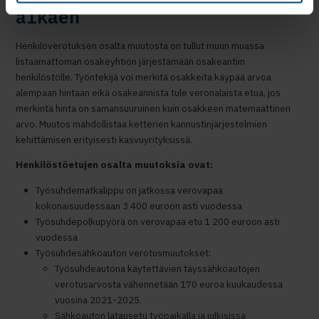
alkaen
Henkilöverotuksen osalta muutosta on tullut muun muassa
listaamattoman osakeyhtiön järjestämään osakeantiin
henkilöstölle. Työntekijä voi merkitä osakkeita käypää arvoa
alempaan hintaan eikä osakeannista tule veronalaista etua, jos
merkintä hinta on samansuuruinen kuin osakkeen matemaattinen
arvo. Muutos mahdollistaa ketterien kannustinjärjestelmien
kehittämisen erityisesti kasvuyrityksissä.
Henkilöstöetujen osalta muutoksia ovat:
Työsuhdematkalippu on jatkossa verovapaa
kokonaisuudessaan 3 400 euroon asti vuodessa
Työsuhdepolkupyörä on verovapaa etu 1 200 euroon asti
vuodessa
Työsuhdesähköauton verotusmuutokset:
Työsuhdeautona käytettävien täyssähköautojen
verotusarvosta vähennetään 170 euroa kuukaudessa
vuosina 2021-2025.
Sähköauton latausetu työpaikalla ja julkisissa