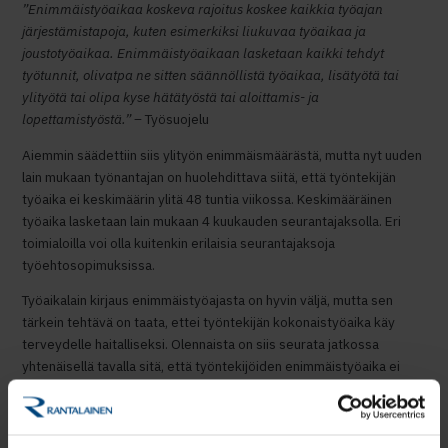
”Enimmäistyöaikaa koskeva rajoitus koskee kaikkia työajan
järjestämistapoja, kuten esimerkiksi liukuvaa työaikaa ja
joustotyöaikaa. Enimmäistyöaikaan lasketaan kaikki tehdyt
työtunnit, olivatpa ne sitten säännöllistä työaikaa, lisätyötä tai
ylityötä tai olipa kyse hätätyöstä tai aloittamis- ja
lopettamistyöstä.” –
Työsuojelu
Aiemmin säädettiin siis ylityön enimmäismäärästä, mutta nyt uuden
lain mukaan työnantajan on huolehdittava siitä, että työntekijän
työaika ei keskimäärin ylitä 48 tuntia viikossa. Keskimääräinen
työaika lasketaan lain mukaan 4 kuukauden seurantajaksolla. Eri
toimialoilla voi olla kuitenkin erilaisia seurantajaksoja
työehtosopimuksissa.
Työaikalain kirjaus enimmäistyöajasta on hyvin väljä, mutta sen
tärkein tehtävä on taata, ettei työntekijän kokonaistyöaika käy
terveydelle haitalliseksi. Olennaista on siis seurata jatkossa
yhtenäisellä tavalla sitä, että työntekijöiden enimmäistyöaika ei
ylitä noin 2300 tuntia vuodessa (48 t x työviikkojen lukumäärä
vuodessa).