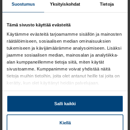
Suostumus
Yksityiskohdat
Tietoja
Tulorekisterimuutokset
1.1.2021 alkaen
Tämä sivusto käyttää evästeitä
Käytämme evästeitä tarjoamamme sisällön ja mainosten
Tulorekisteriin tullaan jatkossa ilmoittamaan myös eläkkeet ja
etuudet, joten esimerkiksi siviilipalvelusta suorittavan henkilön
räätälöimiseen, sosiaalisen median ominaisuuksien
päivärahat tulee ilmoittaa 1.1.2021 alkaen tulorekisteriin
tukemiseen ja kävijämäärämme analysoimiseen. Lisäksi
(kulukorvauksia ei ilmoiteta). Myös esimerkiksi vapaaehtoiset
jaamme sosiaalisen median, mainosalan ja analytiikka-
eläkevakuutukset täytyy jatkossa ilmoittaa tulorekisteriin. Sen
alan kumppaneillemme tietoja siitä, miten käytät
sijaan tulorekisteriin ei jatkossakaan ilmoiteta arkaluontoiseksi
sivustoamme. Kumppanimme voivat yhdistää näitä
katsottavia henkilötietoja, kuten lakkoavustusta tai
tietoja muihin tietoihin, joita olet antanut heille tai joita on
toimeentulotukea. Lisäksi tulorekisteriin myöhässä annetuille
kerätty, kun olet käyttänyt heidän palvelujaan.
ilmoituksille määrätään seuraamusmaksut 1.1.2021 alkaen.
Salli kaikki
Muutokset
henkilöverotuksessa ja
Kiellä
henkilöstöeduissa 1.1.2021