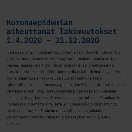
Koronaepidemian
aiheuttamat lakimuutokset
1.4.2020 – 31.12.2020
Jatkossa yt-lain mukainen neuvotteluaika on taas 14 päivää tai 6
viikkoa lomautuksien yhteydessä, lomautusilmoitusaika on 14
päivää, määräaikaisia työntekijöitä ei voi enää lomauttaa eikä
koeaikapurkua voi tehdä tuotannollisilla ja taloudellisilla syillä. Myös
työnantajan takaisinottovelvollisuus tuotannollisissa ja
taloudellisissa irtisanomisissa palautettiin 9 kuukaudesta takaisin 4
tai 6 kuukauteen riippuen työsuhteen pituudesta. Poikkeuslain
aikana syntynyt takaisinottovelvollisuus on kuitenkin 9 kuukautta
voimassa riippumatta siitä, että lain voimassa olo on päättynyt.
Lisäksi esimerkiksi 5 päivän omavastuuaika on palannut
työttömyysturvan aloitukseen ja työssäoloehto on jälleen 26
viikkoa.