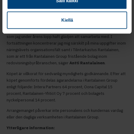
Salli kaikki
bolagets framgång”, konstaterar Rantalainen Groups verkställande
direktör
Jukka Rosenberg
.
Kiellä
”Den flera decennier långa resan i redovisningsbyråbranschen har
varit ytterst givande och jag vill tacka arbetstagarna och kunderna
som jag under årens lopp haft glädjen att samarbeta med. I
fortsättningen koncentrerar jag mig särskilt på mina uppgifter inom
näringslivets organisationsfält samt i Tilintarkastus Rantalainen,
som är ett från Rantalainen Group fristående bolag inom
redovisningsbyråbranschen, säger
Antti Rantalainen
.
Köpet är villkorat för sedvanlig myndighets godkännande. Efter att
köpet genomförts fördelas ägarandelarna i Rantalainen Group
enligt följande: Intera Partners 64 procent, Oona Capital 15
procent, Rantalainen-Yhtiöt Oy 7 procent och bolagets
nyckelpersonal 14 procent.
Arrangemanget påverkar inte personalens och kundernas vardag
eller den dagliga verksamheten i Rantalainen Group.
Ytterligare information: