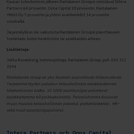
Kaupan toteutumisen jälkeen Rantalainen Groupin omistavat Intera
Partners 64 prosentin, Oona Capital 15 prosentin, Rantalainen-
Yhtiöt Oy 7 prosentin ja yhtiön avainhenkilöt 14 prosentin
osuuksilla.
Järjestelyllä ei ole vaikutusta Rantalainen Groupin päivittäiseen
toimintaan, kuten henkilöstön tai asiakkaiden arkeen.
Lisätietoja:
Jukka Rosenberg, toimitusjohtaja, Rantalainen Group, puh. 050 311
2194
Rantalainen Group on yksi Suomen suurimmista tilitoimistoista.
Tarjoamme täyden palvelun taloushallintoa asiakkaidemme
liiketoiminnan tueksi. Yli 1000 asiantuntijaa palvelevat
asiakkaitamme 60 paikkakunnalla. Palveluihimme kuuluvat
muun muassa taloushallinnon palvelut, palkanlaskenta-, HR–
sekä muut asiantuntijapalvelut.
Intera Partners och Oona Capital