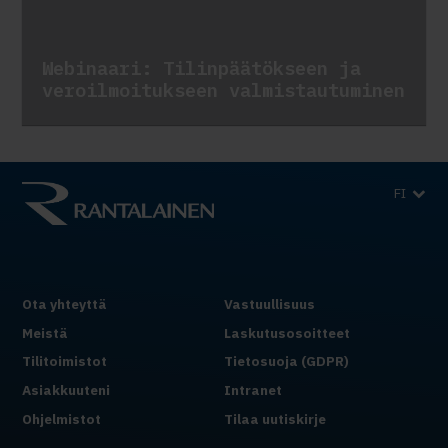
Webinaari: Tilinpäätökseen ja
veroilmoitukseen valmistautuminen
FI
Ota yhteyttä
Vastuullisuus
Meistä
Laskutusosoitteet
Tilitoimistot
Tietosuoja (GDPR)
Asiakkuuteni
Intranet
Ohjelmistot
Tilaa uutiskirje