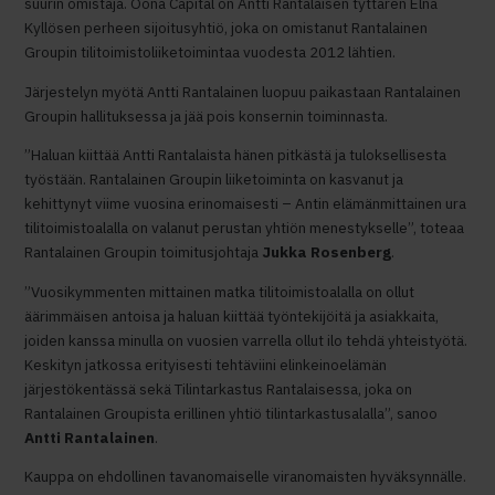
suurin omistaja. Oona Capital on Antti Rantalaisen tyttären Elna
Kyllösen perheen sijoitusyhtiö, joka on omistanut Rantalainen
Groupin tilitoimistoliiketoimintaa vuodesta 2012 lähtien.
Järjestelyn myötä Antti Rantalainen luopuu paikastaan Rantalainen
Groupin hallituksessa ja jää pois konsernin toiminnasta.
”Haluan kiittää Antti Rantalaista hänen pitkästä ja tuloksellisesta
työstään. Rantalainen Groupin liiketoiminta on kasvanut ja
kehittynyt viime vuosina erinomaisesti – Antin elämänmittainen ura
tilitoimistoalalla on valanut perustan yhtiön menestykselle”, toteaa
Rantalainen Groupin toimitusjohtaja
Jukka Rosenberg
.
”Vuosikymmenten mittainen matka tilitoimistoalalla on ollut
äärimmäisen antoisa ja haluan kiittää työntekijöitä ja asiakkaita,
joiden kanssa minulla on vuosien varrella ollut ilo tehdä yhteistyötä.
Keskityn jatkossa erityisesti tehtäviini elinkeinoelämän
järjestökentässä sekä Tilintarkastus Rantalaisessa, joka on
Rantalainen Groupista erillinen yhtiö tilintarkastusalalla”, sanoo
Antti Rantalainen
.
Kauppa on ehdollinen tavanomaiselle viranomaisten hyväksynnälle.