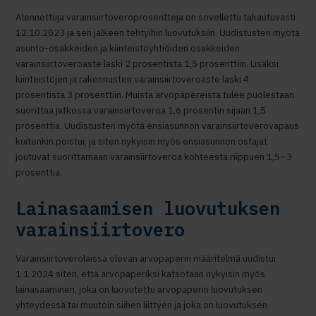
Alennettuja varainsiirtoveroprosentteja on sovellettu takautuvasti
12.10.2023 ja sen jälkeen tehtyihin luovutuksiin. Uudistusten myötä
asunto-osakkeiden ja kiinteistöyhtiöiden osakkeiden
varainsiirtoveroaste laski 2 prosentista 1,5 prosenttiin. Lisäksi
kiinteistöjen ja rakennusten varainsiirtoveroaste laski 4
prosentista 3 prosenttiin. Muista arvopapereista tulee puolestaan
suorittaa jatkossa varainsiirtoveroa 1,6 prosentin sijaan 1,5
prosenttia. Uudistusten myötä ensiasunnon varainsiirtoverovapaus
kuitenkin poistui, ja siten nykyisin myös ensiasunnon ostajat
joutuvat suorittamaan varainsiirtoveroa kohteesta riippuen 1,5–3
prosenttia.
Lainasaamisen luovutuksen
varainsiirtovero
Varainsiirtoverolaissa olevan arvopaperin määritelmä uudistui
1.1.2024 siten, että arvopaperiksi katsotaan nykyisin myös
lainasaaminen, joka on luovutettu arvopaperin luovutuksen
yhteydessä tai muutoin siihen liittyen ja joka on luovutuksen