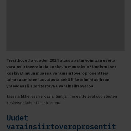
Tiesitkö, että vuoden 2024 alussa astui voimaan useita
varainsiirtoverolakia koskevia muutoksia? Uudistukset
koskivat muun muassa varainsiirtoveroprosentteja,
lainasaamisten luovutusta sekä liiketoimintasiirron
yhteydessä suoritettavaa varainsiirtoveroa.
Tässä artikkelissa veroasiantuntijamme esittelevät uudistusten
keskeiset kohdat taustoineen.
Uudet
varainsiirtoveroprosentit