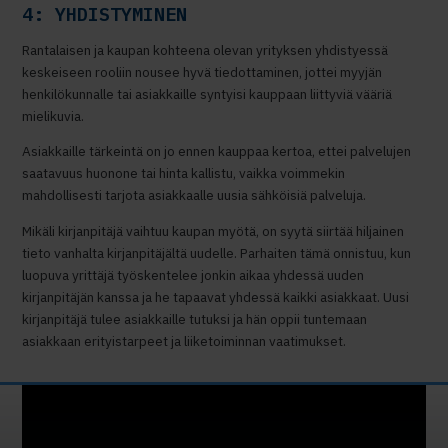
4: YHDISTYMINEN
Rantalaisen ja kaupan kohteena olevan yrityksen yhdistyessä
keskeiseen rooliin nousee hyvä tiedottaminen, jottei myyjän
henkilökunnalle tai asiakkaille syntyisi kauppaan liittyviä vääriä
mielikuvia.
Asiakkaille tärkeintä on jo ennen kauppaa kertoa, ettei palvelujen
saatavuus huonone tai hinta kallistu, vaikka voimmekin
mahdollisesti tarjota asiakkaalle uusia sähköisiä palveluja.
Mikäli kirjanpitäjä vaihtuu kaupan myötä, on syytä siirtää hiljainen
tieto vanhalta kirjanpitäjältä uudelle. Parhaiten tämä onnistuu, kun
luopuva yrittäjä työskentelee jonkin aikaa yhdessä uuden
kirjanpitäjän kanssa ja he tapaavat yhdessä kaikki asiakkaat. Uusi
kirjanpitäjä tulee asiakkaille tutuksi ja hän oppii tuntemaan
asiakkaan erityistarpeet ja liiketoiminnan vaatimukset.