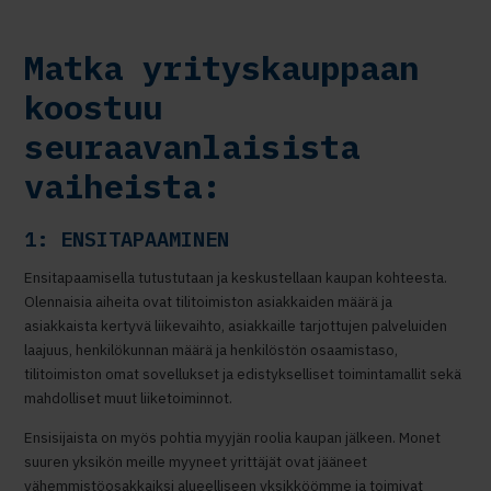
Matka yrityskauppaan
koostuu
seuraavanlaisista
vaiheista:
1: ENSITAPAAMINEN
Ensitapaamisella tutustutaan ja keskustellaan kaupan kohteesta.
Olennaisia aiheita ovat tilitoimiston asiakkaiden määrä ja
asiakkaista kertyvä liikevaihto, asiakkaille tarjottujen palveluiden
laajuus, henkilökunnan määrä ja henkilöstön osaamistaso,
tilitoimiston omat sovellukset ja edistykselliset toimintamallit sekä
mahdolliset muut liiketoiminnot.
Ensisijaista on myös pohtia myyjän roolia kaupan jälkeen. Monet
suuren yksikön meille myyneet yrittäjät ovat jääneet
vähemmistöosakkaiksi alueelliseen yksikköömme ja toimivat