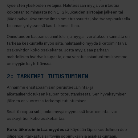
kyseisten yksiköiden vetäjinä. Halutessaan myyjä voi irtautua
kokonaan toiminnasta noin 1–2 kuukauden siirtoajan jälkeen tai
jäädä palvelukseemme ilman omistusosuutta joko työsopimuksella
tai oman yrityksensä kautta konsulttina.
Onnistuneen kaupan suunnittelun ja myyjän verotuksen kannalta on
tärkeää keskustella myös siitä, halutaanko myydä liiketoiminta vai
osakeyhtiön koko osakekanta. Jotta myyjä saa parhaan
mahdollisen hyödyn kaupasta, oma verotusasiantuntemuksemme
on myyjän käytettävissä.
2: TARKEMPI TUTUSTUMINEN
Annamme ensitapaamisen perusteella hinta- ja
aikatauluehdotuksen kaupan toteuttamisesta. Sen hyväksymisen
jälkeen on vuorossa tarkempi tutustuminen.
Sisältö riippuu siitä, onko myyjä myymässä liiketoimintaa vai
osakeyhtiön koko osakekantaa.
Koko liiketoimintaa myydessä
käydään läpi oikeudellinen due
diligence -tarkastus siirtyviin sopimuksiin ja asiakaskuntaan.