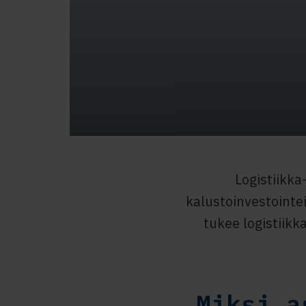
Logistiikka
kalustoinvestointe
tukee logistiikka
Miksi a