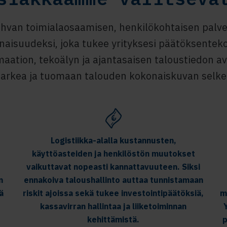
van toimialaosaamisen, henkilökohtaisen palve
naisuudeksi, joka tukee yrityksesi päätöksentek
aation, tekoälyn ja ajantasaisen taloustiedon 
 arkea ja tuomaan talouden kokonaiskuvan selke
Logistiikka-alalla kustannusten,
käyttöasteiden ja henkilöstön muutokset
vaikuttavat nopeasti kannattavuuteen. Siksi
n
ennakoiva taloushallinto auttaa tunnistamaan
ä
riskit ajoissa sekä tukee investointipäätöksiä,
m
kassavirran hallintaa ja liiketoiminnan
kehittämistä.
p