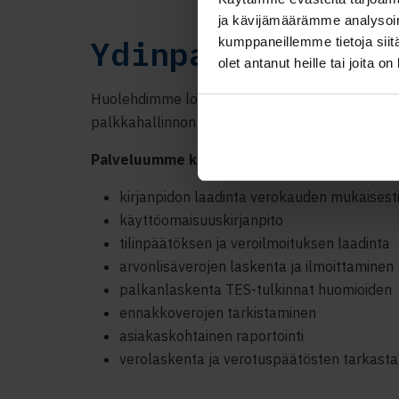
ja kävijämäärämme analysoim
Ydinpalvelumme
kumppaneillemme tietoja siitä
olet antanut heille tai joita o
Huolehdimme logistiikkayrityksen keskeisistä ta
palkkahallinnon prosesseista toimialan erityispi
Palveluumme kuuluvat:
kirjanpidon laadinta verokauden mukaisest
käyttöomaisuuskirjanpito
tilinpäätöksen ja veroilmoituksen laadinta
arvonlisäverojen laskenta ja ilmoittaminen
palkanlaskenta TES-tulkinnat huomioiden
ennakkoverojen tarkistaminen
asiakaskohtainen raportointi
verolaskenta ja verotuspäätösten tarkast