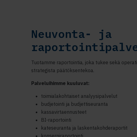
Neuvonta- ja
raportointipalv
Tuotamme raportointia, joka tukee sekä operatii
strategista päätöksentekoa.
Palveluihimme kuuluvat:
toimialakohtaiset analyysipalvelut
budjetointi ja budjettiseuranta
kassavirtaennusteet
BI-raportointi
kateseuranta ja laskentakohderaportit
konserniraportointi