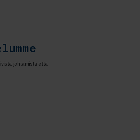
elumme
vista johtamista että