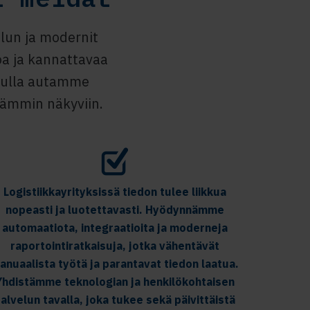
lun ja modernit
oa ja kannattavaa
avulla autamme
ämmin näkyviin.
Logistiikkayrityksissä tiedon tulee liikkua
nopeasti ja luotettavasti. Hyödynnämme
automaatiota, integraatioita ja moderneja
raportointiratkaisuja, jotka vähentävät
anuaalista työtä ja parantavat tiedon laatua.
Yhdistämme teknologian ja henkilökohtaisen
alvelun tavalla, joka tukee sekä päivittäistä