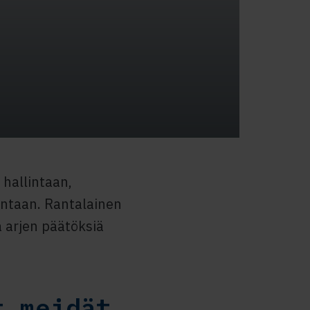
 hallintaan,
antaan. Rantalainen
ta arjen päätöksiä
t meidät