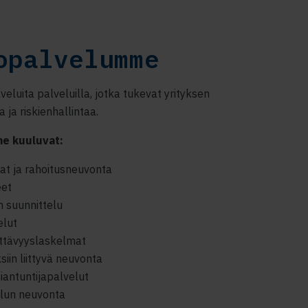
opalvelumme
uita palveluilla, jotka tukevat yrityksen
 ja riskienhallintaa.
me kuuluvat:
mat ja rahoitusneuvonta
eet
en suunnittelu
elut
ttävyyslaskelmat
ksiin liittyvä neuvonta
iantuntijapalvelut
elun neuvonta