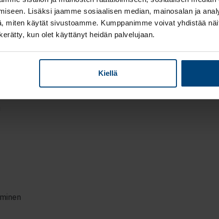
iseen. Lisäksi jaamme sosiaalisen median, mainosalan ja analy
, miten käytät sivustoamme. Kumppanimme voivat yhdistää näitä t
n kerätty, kun olet käyttänyt heidän palvelujaan.
lous- ja
irteet huomioiden.
Kiellä
i
aminen