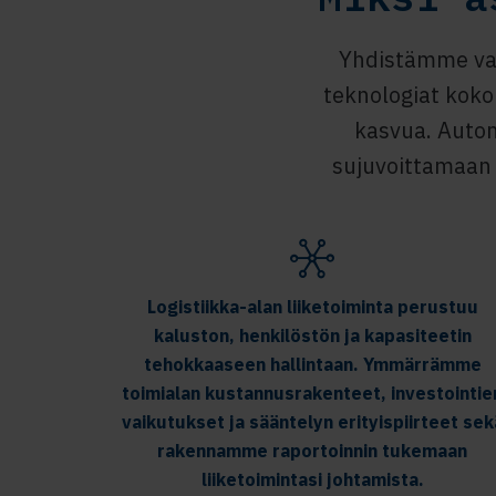
Yhdistämme vah
teknologiat koko
kasvua. Autom
sujuvoittamaan
Logistiikka-alan liiketoiminta perustuu
kaluston, henkilöstön ja kapasiteetin
tehokkaaseen hallintaan. Ymmärrämme
toimialan kustannusrakenteet, investointie
vaikutukset ja sääntelyn erityispiirteet sek
rakennamme raportoinnin tukemaan
liiketoimintasi johtamista.