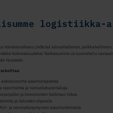
aisumme logistiikka-a
ka-toimialaratkaisu yhdistää taloushallinnon, palkkahallinnon, 
hdeksi kokonaisuudeksi. Ratkaisumme on suunniteltu vastaam
iin tarpeisiin.
arkoittaa:
 erikoistunutta asiantuntijatiimiä
a raportointia ja tunnuslukuvertailuja
rjanpidon ja investointien hallinnan tukea
kointia ja talouden ohjausta
 ALV- ja verotuskysymysten asiantuntemusta