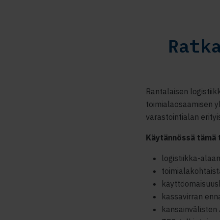
Ratk
Rantalaisen logistiik
toimialaosaamisen y
varastointialan erityis
Käytännössä tämä t
logistiikka-alaan
toimialakohtaist
käyttöomaisuuski
kassavirran enna
kansainvälisten