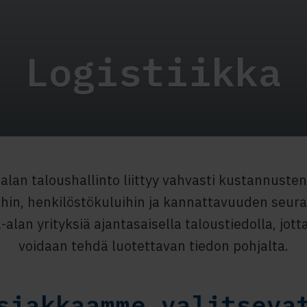
Logistiikka
-alan taloushallinto liittyy vahvasti kustannusten
ihin, henkilöstökuluihin ja kannattavuuden seur
-alan yrityksiä ajantasaisella taloustiedolla, jot
voidaan tehdä luotettavan tiedon pohjalta.
siakkaamme valitseva