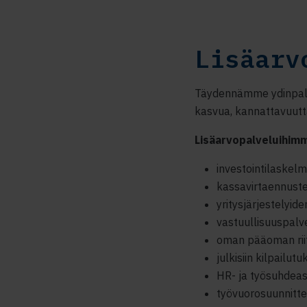
Lisäarv
Täydennämme ydinpalvel
kasvua, kannattavuutta
Lisäarvopalveluihim
investointilaskel
kassavirtaennust
yritysjärjestelyid
vastuullisuuspalv
oman pääoman rii
julkisiin kilpailutu
HR- ja työsuhdeas
työvuorosuunnitt