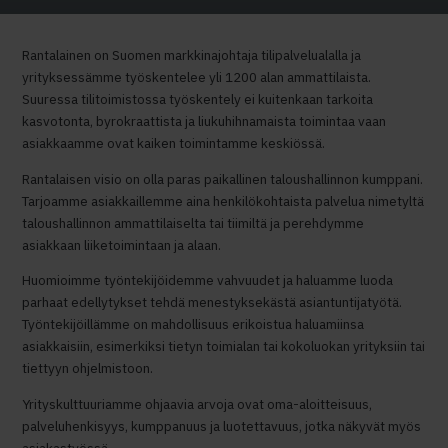
Rantalainen on Suomen markkinajohtaja tilipalvelualalla ja
yrityksessämme työskentelee yli 1200 alan ammattilaista.
Suuressa tilitoimistossa työskentely ei kuitenkaan tarkoita
kasvotonta, byrokraattista ja liukuhihnamaista toimintaa vaan
asiakkaamme ovat kaiken toimintamme keskiössä.
Rantalaisen visio on olla paras paikallinen taloushallinnon kumppani.
Tarjoamme asiakkaillemme aina henkilökohtaista palvelua nimetyltä
taloushallinnon ammattilaiselta tai tiimiltä ja perehdymme
asiakkaan liiketoimintaan ja alaan.
Huomioimme työntekijöidemme vahvuudet ja haluamme luoda
parhaat edellytykset tehdä menestyksekästä asiantuntijatyötä.
Työntekijöillämme on mahdollisuus erikoistua haluamiinsa
asiakkaisiin, esimerkiksi tietyn toimialan tai kokoluokan yrityksiin tai
tiettyyn ohjelmistoon.
Yrityskulttuuriamme ohjaavia arvoja ovat oma-aloitteisuus,
palveluhenkisyys, kumppanuus ja luotettavuus, jotka näkyvät myös
asiakastyössä.