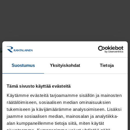
Suostumus
Yksityiskohdat
Tietoja
Tämä sivusto käyttää evästeitä
Käytämme evästeitä tarjoamamme sisällön ja mainosten
räätälöimiseen, sosiaalisen median ominaisuuksien
“Teen kirjanpitoa ja palkanlaskentaa
tukemiseen ja kävijämäärämme analysoimiseen. Lisäksi
eri yritysmuotojen asiakkaille:
jaamme sosiaalisen median, mainosalan ja analytiikka-
toiminimille, kommandiitti- ja
alan kumppaneillemme tietoja siitä, miten käytät
osakeyhtiöille. Yritysasiakkaita on
sivustoamme. Kumppanimme voivat yhdistää näitä