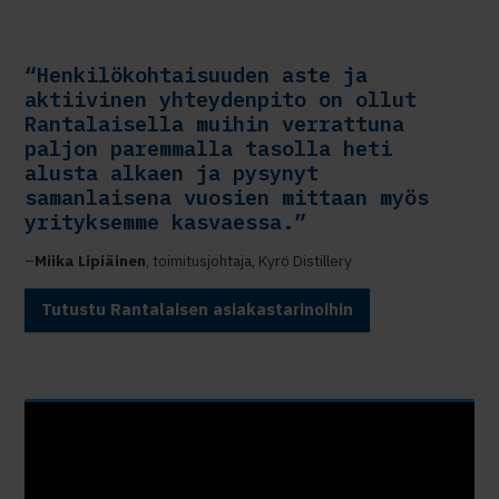
“Henkilökohtaisuuden aste ja
aktiivinen yhteydenpito on ollut
Rantalaisella muihin verrattuna
paljon paremmalla tasolla heti
alusta alkaen ja pysynyt
samanlaisena vuosien mittaan myös
yrityksemme kasvaessa.”
–
Miika Lipiäinen
, toimitusjohtaja, Kyrö Distillery
Tutustu Rantalaisen asiakastarinoihin