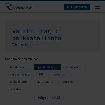
Ota yhteyttä
Valittu tagi:
palkkahallinto
Tyhjennä haku
Suodata aiheen mukaan
taloushallinto
palkkahallinto
ennakointi
kassanhallinta
HR
raportointi
digitalisaatio
automaatio
verotus
rahoitus
Näytä kaikki