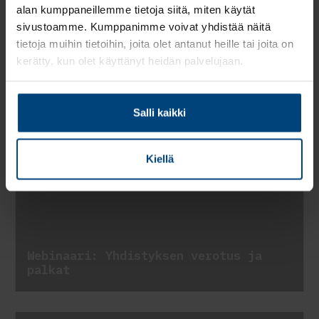
alan kumppaneillemme tietoja siitä, miten käytät
Mahdollisia muutoksia työsopimuslain
sivustoamme. Kumppanimme voivat yhdistää näitä
kilpailukieltosopimukseen 1.1.2022
tietoja muihin tietoihin, joita olet antanut heille tai joita on
alkaen
kerätty, kun olet käyttänyt heidän palvelujaan.
Uutiset ja tapahtumat
Salli kaikki
Kiellä
Webinaari: Yhdistyksen verotus ja
palkat