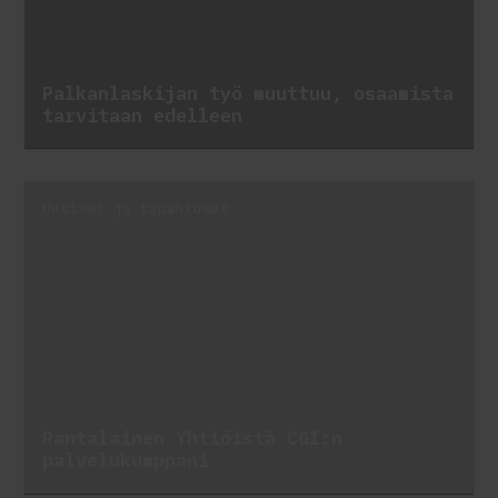
Palkanlaskijan työ muuttuu, osaamista
tarvitaan edelleen
Uutiset ja tapahtumat
Rantalainen Yhtiöistä CGI:n
palvelukumppani