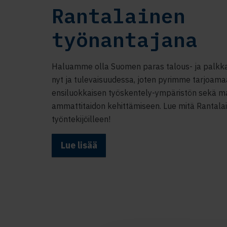
Rantalainen
työnantajana
Haluamme olla Suomen paras talous- ja palkka
nyt ja tulevaisuudessa, joten pyrimme tarjoam
ensiluokkaisen työskentely-ympäristön sekä m
ammattitaidon kehittämiseen. Lue mitä Rantala
työntekijöilleen!
Lue lisää