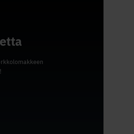
etta
verkkolomakkeen
!