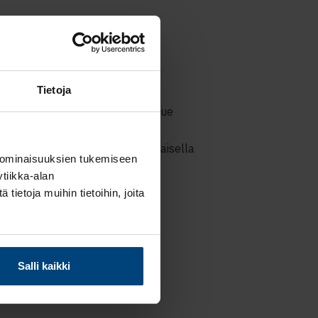
aisen
inat
Tietoja
Rantalaisella on käytännössä? Lue
rinoista millaista työskentely
 Rantalaisella on ja mikä Rantalaisella
 ominaisuuksien tukemiseen
asta!
tiikka-alan
ietoja muihin tietoihin, joita
Salli kaikki