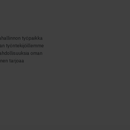
hallinnon työpaikka
aan työntekijöillemme
ahdollisuuksia oman
inen tarjoaa