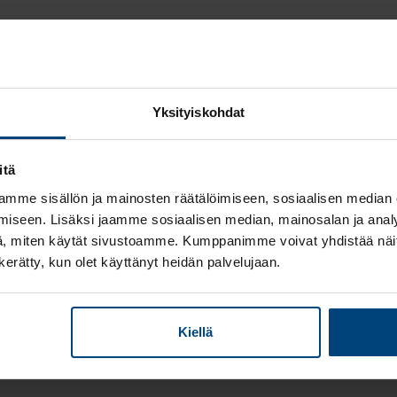
Rantal
uratar
Yksityiskohdat
Millaista työskentely 
työntekijöidemme urata
itä
taloushallintoalalla ja
mme sisällön ja mainosten räätälöimiseen, sosiaalisen median
työskentelyssä on par
iseen. Lisäksi jaamme sosiaalisen median, mainosalan ja analy
, miten käytät sivustoamme. Kumppanimme voivat yhdistää näitä t
Lue lisää
n kerätty, kun olet käyttänyt heidän palvelujaan.
Kiellä