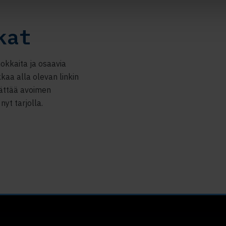
kat
okkaita ja osaavia
kkaa alla olevan linkin
jättää avoimen
nyt tarjolla.