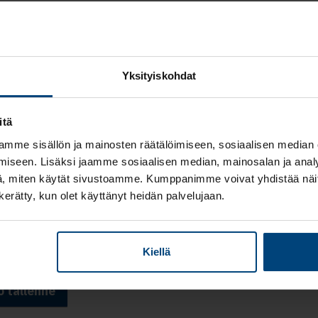
iantuntijaesittely:
sen Asiantuntijapalveluiden johtaja
Heikki Luukkonen
konomi/KTM ja taloushallintoalan moniosaaja. Heikillä on pi
Yksityiskohdat
isosaamista verotuksesta, yritysjärjestelyistä, yrityskaupoista j
envaihdoksista. Heikin johtama asiantuntijatiimi on erikoistu
itä
don ja verotuksen erityiskysymyksiin, ja tarjoaa tukea asiakkail
mme sisällön ja mainosten räätälöimiseen, sosiaalisen median
missa erityiskysymyksissä.
iseen. Lisäksi jaamme sosiaalisen median, mainosalan ja analy
Tax Manager,
Hannu Heinonsalmi
toimii yritysjärjestelyiden,
, miten käytät sivustoamme. Kumppanimme voivat yhdistää näitä t
uppojen ja sukupolvenvaihdosten asiantuntijana Rantalaisen
n kerätty, kun olet käyttänyt heidän palvelujaan.
tijapalveluissa. Hannulla on pitkä kokemus verosuunnittelus
saamista ovat yritysjärjestelyt ja yrityskaupat.
Kiellä
 tallenne