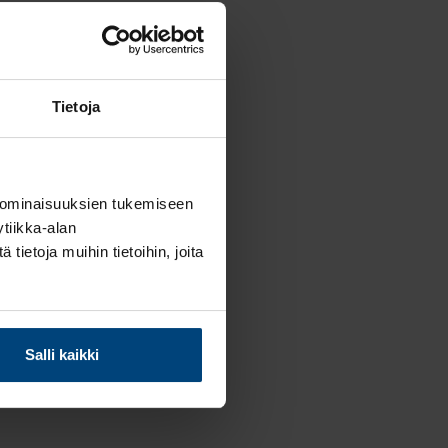
tkä kokemus
Tietoja
a
nut
le
 ominaisuuksien tukemiseen
tiikka-alan
ietoja muihin tietoihin, joita
ta. Hannun
Salli kaikki