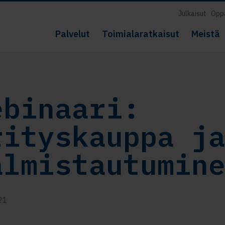
Julkaisut
Opp
Palvelut
Toimialaratkaisut
Meistä
ebinaari:
rityskauppa j
almistautumin
21