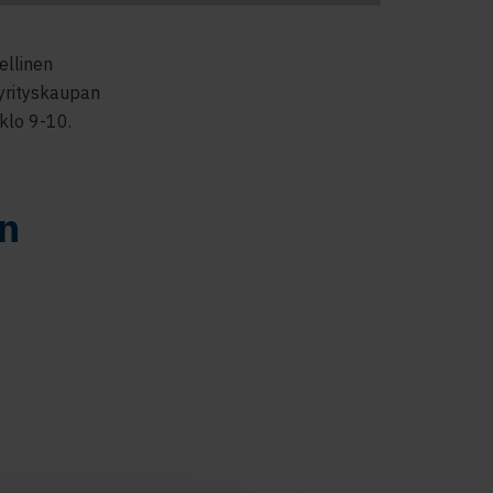
ellinen
 yrityskaupan
klo 9-10.
n