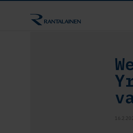
W
Y
v
16.2.20