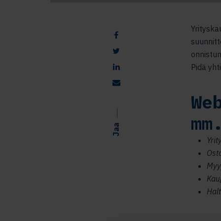
Yrityska
suunnitt
onnistum
Pidä yht
We
mm
Jaa
Yri
Ost
Myy
Kau
Hal