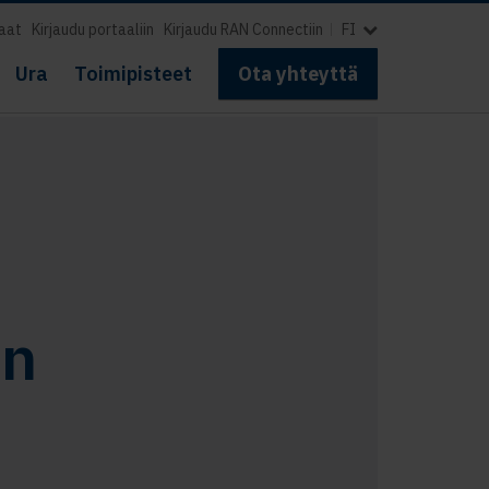
aat
Kirjaudu portaaliin
Kirjaudu RAN Connectiin
FI
Ura
Toimipisteet
Ota yhteyttä
a
en