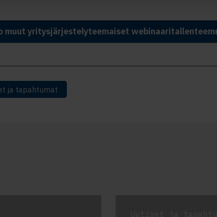
o muut yritysjärjestelyteemaiset webinaaritallentee
et ja tapahtumat
Uutiset ja tapaht