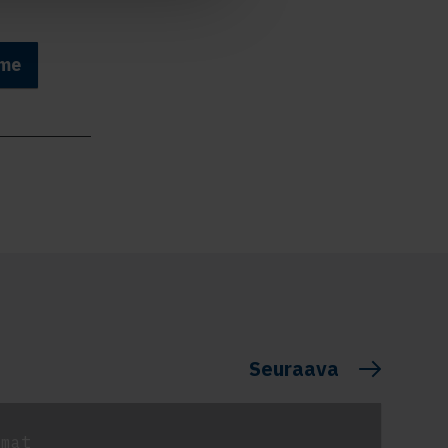
mme
Seuraava
umat