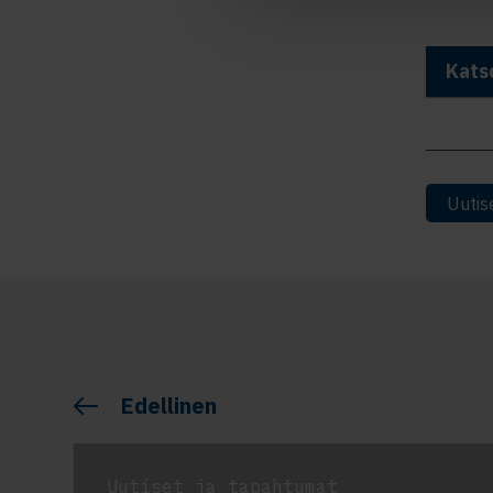
Kats
Uutis
Edellinen
Uutiset ja tapahtumat