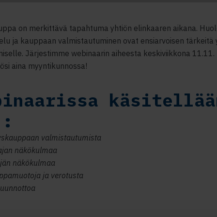
uppa on merkittävä tapahtuma yhtiön elinkaaren aikana. Huol
elu ja kauppaan valmistautuminen ovat ensiarvoisen tärkeitä
iselle. Järjestimme webinaarin aiheesta keskiviikkona 11.11. 
iösi aina myyntikunnossa!
binaarissa käsitellää
.:
tyskauppaan valmistautumista
ajan näkökulmaa
jän näkökulmaa
ppamuotoja ja verotusta
tuunnottoa