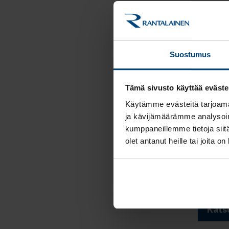
As
Rantalai
on lakie
Suostumus
ja eriko
sukupolv
Tämä sivusto käyttää eväste
kirjanpi
Käytämme evästeitä tarjoama
vaikeam
ja kävijämäärämme analysoim
Senior 
kumppaneillemme tietoja siitä
yrityska
olet antanut heille tai joita o
asiantun
erityiso
Katso