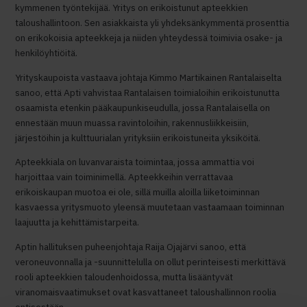
kymmenen työntekijää. Yritys on erikoistunut apteekkien
taloushallintoon. Sen asiakkaista yli yhdeksänkymmentä prosenttia
on erikokoisia apteekkeja ja niiden yhteydessä toimivia osake- ja
henkilöyhtiöitä.
Yrityskaupoista vastaava johtaja Kimmo Martikainen Rantalaiselta
sanoo, että Apti vahvistaa Rantalaisen toimialoihin erikoistunutta
osaamista etenkin pääkaupunkiseudulla, jossa Rantalaisella on
ennestään muun muassa ravintoloihin, rakennusliikkeisiin,
järjestöihin ja kulttuurialan yrityksiin erikoistuneita yksiköitä.
Apteekkiala on luvanvaraista toimintaa, jossa ammattia voi
harjoittaa vain toiminimellä. Apteekkeihin verrattavaa
erikoiskaupan muotoa ei ole, sillä muilla aloilla liiketoiminnan
kasvaessa yritysmuoto yleensä muutetaan vastaamaan toiminnan
laajuutta ja kehittämistarpeita.
Aptin hallituksen puheenjohtaja Raija Ojajärvi sanoo, että
veroneuvonnalla ja -suunnittelulla on ollut perinteisesti merkittävä
rooli apteekkien taloudenhoidossa, mutta lisääntyvät
viranomaisvaatimukset ovat kasvattaneet taloushallinnon roolia
entisestään.