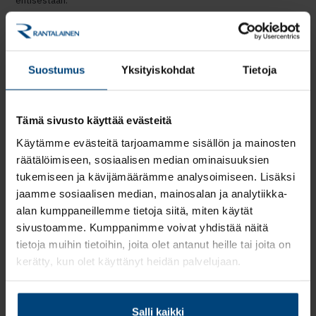
Yksi syy yrityskaupalle oli Ojajärven eläköityminen, jolloin
yhtiökumppanit halusivat jatkaa liiketoiminnan kehittämistä osana
suurempaa yksikköä. Tärkeä peruste yrityskaupalle olivat myös
Suostumus
Yksityiskohdat
Tietoja
isomman toimijan henkilöstölle tarjoamat kehittymis- ja
uramahdollisuudet.
”Rantalainen valikoitui kumppaniksi kotimaisena yhtiönä, jonka
Tämä sivusto käyttää evästeitä
arvot ja toimintatavat koimme omaksemme”, Ojajärvi sanoo.
Käytämme evästeitä tarjoamamme sisällön ja mainosten
Lisätietoja:
räätälöimiseen, sosiaalisen median ominaisuuksien
tukemiseen ja kävijämäärämme analysoimiseen. Lisäksi
Kimmo Martikainen, johtaja, yrityskaupat, Rantalainen Group,
jaamme sosiaalisen median, mainosalan ja analytiikka-
puh. 040 555 8081 ja kimmo.martikainen@rantalainen.fi
alan kumppaneillemme tietoja siitä, miten käytät
Raija Ojajärvi, hallituksen puheenjohtaja, Apti Oy, puh. 0400 848
sivustoamme. Kumppanimme voivat yhdistää näitä
766 ja raija.ojajarvi@apti.fi
tietoja muihin tietoihin, joita olet antanut heille tai joita on
kerätty, kun olet käyttänyt heidän palvelujaan.
Rantalainen on yksi Suomen suurimmista tilitoimistoista, jonka
asiakkaiden käytössä on yli tuhannen koulutetun ammattilaisen
Salli kaikki
osaaminen. Tarjoamme kattavat ja nykyaikaiset taloushallinnon