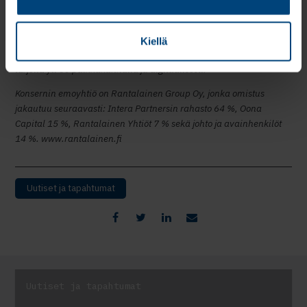
palvelut kaikenkokoisille yrityksille, yhteisöille ja organisaatioille.
Konsernin liikevaihto on noin 80 miljoonaa euroa ja sen
Kiellä
asiakkaina on noin 15 000 yritystä. Ihmisläheinen palvelu on
tarjolla yli 50 paikkakunnalla ja digitaalisesti.
Konsernin emoyhtiö on Rantalainen Group Oy, jonka omistus
jakautuu seuraavasti: Intera Partnersin rahasto 64 %, Oona
Capital 15 %, Rantalainen Yhtiöt 7 % sekä johto ja avainhenkilöt
14 %. www.rantalainen.fi
Uutiset ja tapahtumat
Uutiset ja tapahtumat