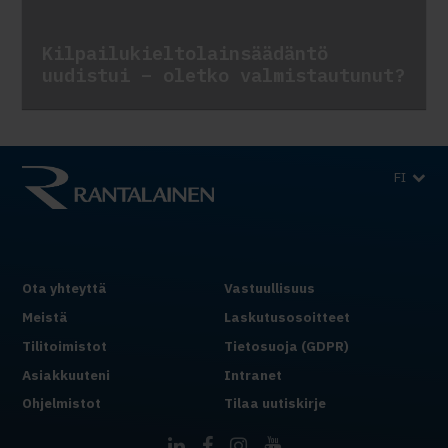
Kilpailukieltolainsäädäntö
uudistui – oletko valmistautunut?
FI
Ota yhteyttä
Vastuullisuus
Meistä
Laskutusosoitteet
Tilitoimistot
Tietosuoja (GDPR)
Asiakkuuteni
Intranet
Ohjelmistot
Tilaa uutiskirje