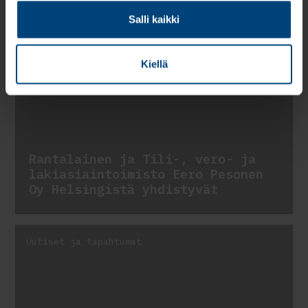
Salli kaikki
Uutiset ja tapahtumat
Kiellä
Rantalainen ja Tili-, vero- ja
lakiasiaintoimisto Eero Pesonen
Oy Helsingistä yhdistyvät
Uutiset ja tapahtumat