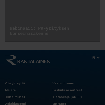
Webinaari: PK-yrityksen
konsernirakenne
FI
Ota yhteyttä
Vastuullisuus
Meistä
Laskutusosoitteet
Tilitoimistot
Tietosuoja (GDPR)
Asiakkuuteni
Intranet