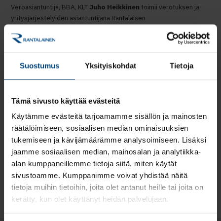
Veroasiantuntija, BBA, KLT
Juho Heikkinen
toimii verotuksen ja
yritysjärjestelyiden asiantuntijana Rantalaisen
asiantuntijapalveluissa. Juholla on yli 10 vuoden työkokemus eri
yhtiömuotojen verotuksesta ja kirjanpidon erityiskysymyksistä.
Kirjanpidon ja verotuksen erityisasiantuntija, Tradenomi, KLT
Aleksi
Suostumus
Yksityiskohdat
Tietoja
Annala
toimii kirjanpidon ja verotuksen asiantuntijana Rantalaisen
asiantuntijapalveluissa. Aleksilla on yli 10 vuoden työkokemus eri
yhtiömuotojen verotuksesta ja taloushallinnon työtehtävistä.
Tämä sivusto käyttää evästeitä
Käytämme evästeitä tarjoamamme sisällön ja mainosten
räätälöimiseen, sosiaalisen median ominaisuuksien
Katso tallenne
tukemiseen ja kävijämäärämme analysoimiseen. Lisäksi
jaamme sosiaalisen median, mainosalan ja analytiikka-
alan kumppaneillemme tietoja siitä, miten käytät
Uutiset ja tapahtumat
sivustoamme. Kumppanimme voivat yhdistää näitä
tietoja muihin tietoihin, joita olet antanut heille tai joita on
kerätty, kun olet käyttänyt heidän palvelujaan.