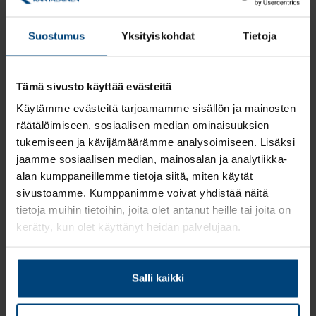
Nyt on hyvä hetki päivittää palkkakartoitus ajan tasalle. Jos
työntekijäryhmiä ei ole vielä määritelty, niiden luominen kannattaa
Suostumus
Yksityiskohdat
Tietoja
aloittaa viimeistään nyt. Työntekijäryhmällä tarkoitetaan samaa tai
samanarvoista työtä tekeviä työntekijöitä, jotka työnantaja on
ryhmitellyt syrjimättömien, objektiivisten ja sukupuolineutraalien
kriteerien perusteella.
Tämä sivusto käyttää evästeitä
Palkkakartoituksen tavoitteena on myös varmistaa, että yhtä
Käytämme evästeitä tarjoamamme sisällön ja mainosten
vaativia tehtäviä palkitaan tasapuolisesti. Tämä edellyttää, että
räätälöimiseen, sosiaalisen median ominaisuuksien
työpaikalla on selkeä käsitys siitä, mitkä tehtävät ovat yhtä vaativia
tukemiseen ja kävijämäärämme analysoimiseen. Lisäksi
eli samanarvoisia.
jaamme sosiaalisen median, mainosalan ja analytiikka-
alan kumppaneillemme tietoja siitä, miten käytät
Rantalaiset HR-asiantuntijat apunasi
sivustoamme. Kumppanimme voivat yhdistää näitä
HR-palveluiden asiantuntijat
Rantalaisen
auttavat yritystäsi
tietoja muihin tietoihin, joita olet antanut heille tai joita on
työntekijäryhmittelyiden laadinnassa, palkkakartoituksen
kerätty, kun olet käyttänyt heidän palvelujaan.
päivittämisessä sekä tuemme sinua erilaisissa palkka-avoimuuteen
liittyvissä kysymyksissä.
Salli kaikki
Arvioi yrityksesi valmius palkka-
avoimuusdirektiivin velvoitteisiin