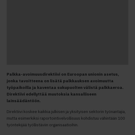
Palkka-avoimuusdirektiivi on Euroopan unionin asetus,
jonka tavoitteena on lisätä palkkauksen avoimuutta
työpaikoilla ja kaventaa sukupuolten välistä palkkaeroa.
Direktiivi edellyttää muutoksia kansalliseen
lainsäädäntöön.
Direktiivi koskee kaikkia julkisen ja yksityisen sektorin työnantajia,
mutta esimerkiksi raportointivelvollisuus kohdistuu vähintään 100
työntekijää työllistäviin organisaatioihin.