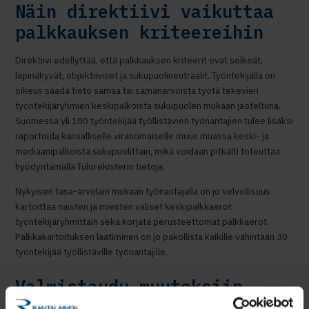
Näin direktiivi vaikuttaa
palkkauksen kriteereihin
Direktiivi edellyttää, että palkkauksen kriteerit ovat selkeät,
läpinäkyvät, objektiiviset ja sukupuolineutraalit. Työntekijällä on
oikeus saada tieto samaa tai samanarvoista työtä tekevien
työntekijäryhmien keskipalkoista sukupuolen mukaan jaoteltuna.
Suomessa yli 100 työntekijää työllistävien työnantajien tulee lisäksi
raportoida kansalliselle viranomaiselle muun muassa keski- ja
mediaanipalkoista sukupuolittain, mikä voidaan pitkälti toteuttaa
hyödyntämällä Tulorekisterin tietoja.
Nykyisen tasa-arvolain mukaan työnantajalla on jo velvollisuus
kartoittaa naisten ja miesten väliset keskipalkkaerot
työntekijäryhmittäin sekä korjata perusteettomat palkkaerot.
Palkkakartoituksen laatiminen on jo pakollista kaikille vähintään 30
työntekijää työllistäville työnantajille.
Valmistaudu muutoksiin