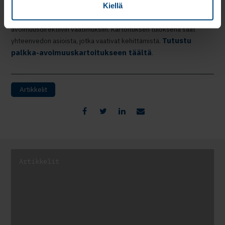
Kiellä
Rantalaisen HR-palveluiden asiantuntijat auttavat sinua
kartoittamaan yrityksesi nykytilan suhteessa palkka-
avoimuusdirektiivin vaatimuksiin. Kartoituksen tuloksena saat
Tutustu
yhteenvedon asioista, jotka vaativat kehittämistä.
palkka-avoimuuskartoitukseen täältä
.
Artikkelit
Artikkelit