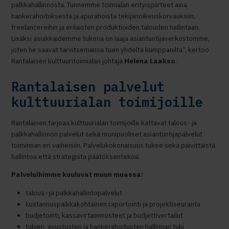
palkkahallinnosta. Tunnemme toimialan erityispiirteet aina
hankerahoituksesta ja apurahoista tekijänoikeuskorvauksiin,
freelancereihin ja erilaisten produktioiden talouden hallintaan.
Lisäksi asiakkaidemme tukena on laaja asiantuntijaverkostomme,
joten he saavat tarvitsemansa tuen yhdeltä kumppanilta”, kertoo
Rantalaisen kulttuuritoimialan johtaja
Helena Laakso
.
Rantalaisen palvelut
kulttuurialan toimijoille
Rantalainen tarjoaa kulttuurialan toimijoille kattavat talous- ja
palkkahallinnon palvelut sekä monipuoliset asiantuntijapalvelut
toiminnan eri vaiheisiin. Palvelukokonaisuus tukee sekä päivittäistä
hallintoa että strategista päätöksentekoa.
Palveluihimme kuuluvat muun muassa:
talous- ja palkkahallintopalvelut
kustannuspaikkakohtainen raportointi ja projektiseuranta
budjetointi, kassavirtaennusteet ja budjettivertailut
tukien, avustusten ja hankerahoitusten hallinnan tuki