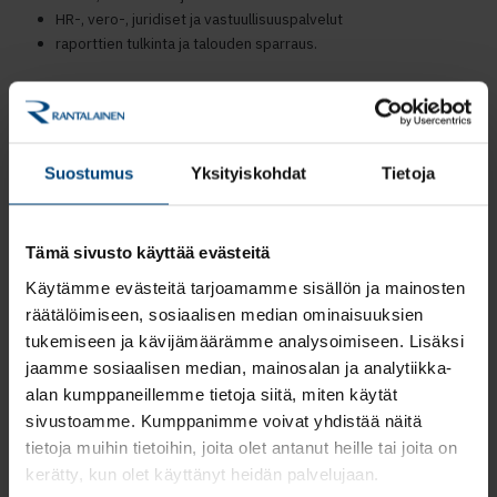
HR-, vero-, juridiset ja vastuullisuuspalvelut
raporttien tulkinta ja talouden sparraus.
Kulttuurialan
toimintaympäristö vaatii
ennakointia
Suostumus
Yksityiskohdat
Tietoja
Kulttuurialan toimijoille on tärkeää, että hallinto tukee luovaa työtä
eikä kuormita sitä tarpeettomasti. Asiakkaat arvostavat erityisesti
Tämä sivusto käyttää evästeitä
selkeää raportointia, sujuvia prosesseja sekä kumppania, joka
ymmärtää alan toimintamallit.
Käytämme evästeitä tarjoamamme sisällön ja mainosten
räätälöimiseen, sosiaalisen median ominaisuuksien
“Yhteistyössä asiakkaidemme kanssa on korostunut erityisesti
tukemiseen ja kävijämäärämme analysoimiseen. Lisäksi
tarve ennakoivalle talouden johtamiselle. Asiakkaat haluavat nähdä
jaamme sosiaalisen median, mainosalan ja analytiikka-
helposti, miten projektit etenevät, paljonko rahoitusta on käytetty
alan kumppaneillemme tietoja siitä, miten käytät
ja miten talous kehittyy. Kun talouden kokonaiskuva on selkeä,
sivustoamme. Kumppanimme voivat yhdistää näitä
aikaa jää enemmän varsinaiseen ydintehtävään – kulttuurin
tekemiseen”, Laakso sanoo.
tietoja muihin tietoihin, joita olet antanut heille tai joita on
kerätty, kun olet käyttänyt heidän palvelujaan.
Rantalainen tarjoaa eri kokoisille kulttuurialan toimijoille heidän