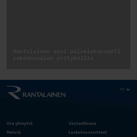
Rantalaisen uusi palvelukonsepti
rakennusalan yrityksille
FI
Ota yhteyttä
Vastuullisuus
Meistä
Laskutusosoitteet