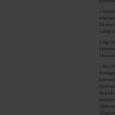
automat
– Genom
internat
Därmed k
Ludvig G
Enligt R
sammans
Ekonom
– Win-W
företage
internat
Östersjö
ihop våra
sammans
båda ma
tillsamm