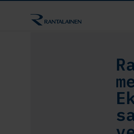
R
m
E
s
v