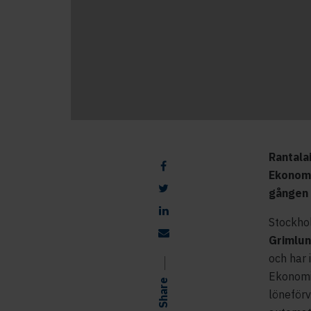
Rantala
Ekonomi
gången 
Stockh
Grimlu
och har 
Ekonomi
Share
löneförv