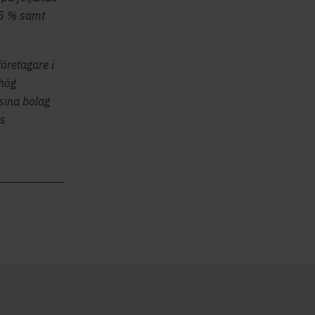
15 % samt
öretagare i
 hög
sina bolag
ts