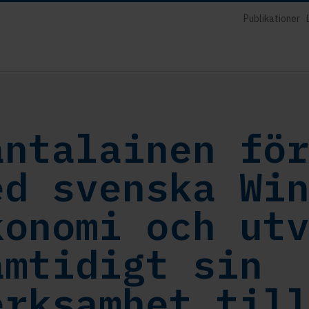
Publikationer
antalainen fö
ed svenska Wi
konomi och ut
amtidigt sin
erksamhet til