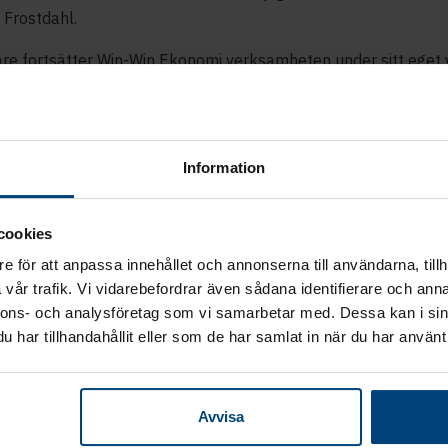
 Frostdahl.
dare fortsätter Win-Win Ekonomi verksamheten under sitt eget
rimlund och Ludvig Grimlund blir delägare i Rantalainen, och
a driva Win-Win Ekonomi i Sverige.
inens VD
Jukka Rosenberg
säger att koncernen genom förvärv
Information
a stora tillväxtkliv mot en mer internationell verksamhet.
slagningen är ett stort steg för Rantalainen och vi är stolta
cookies
till Sverige med just Win-Win Ekonomi. Vi är även stolta över 
e för att anpassa innehållet och annonserna till användarna, tillh
an erbjuda till Win-Win Ekonomis kunder i form av interim CFO-
vår trafik. Vi vidarebefordrar även sådana identifierare och anna
r Rosenberg.
nnons- och analysföretag som vi samarbetar med. Dessa kan i sin
har tillhandahållit eller som de har samlat in när du har använt 
information:
Avvisa
Rosenberg
,
VD, Rantalainen Group, tfn +358 50 311 2194,