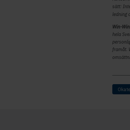
sätt: In
ledning 
Win-Win
hela Sve
personli
framåt. 
omsättni
Okate