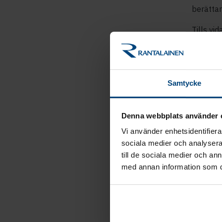
berättar
Tills vi
Martin G
fortsätt
Rantala
Samtycke
tar näst
– Samman
Denna webbplats använder 
utvidga 
Vi använder enhetsidentifierar
som vi k
sociala medier och analysera 
berätta
till de sociala medier och a
med annan information som du 
Mer 
Jukka 