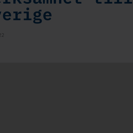
verige
22