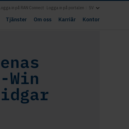
Logga in på RAN Connect
Logga in på portalen
SV
Tjänster
Om oss
Karriär
Kontor
renas
n-Win
vidgar
l