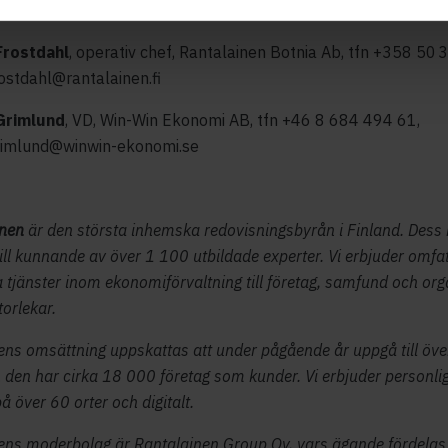
osenberg@rantalainen.fi
Frostdahl
, operativ chef, Rantalainen Botnia Ab, tfn +358 50
rostdahl@rantalainen.fi
Grimlund
, VD, Win-Win Ekonomi AB, tfn +46 8 684 494 61,
grimlund@winwin-ekonomi.se
inen
är den största inhemska redovisningsbyrån i Finland. Dess
 till kunnande av över 1 100 utbildade experter. Vi erbjuder omf
tjänster inom ekonomiförvaltning till företag, samfund och org
torlekar.
ns omsättning uppskattas att under pågående år uppgå till öve
 den har cirka 18 000 företag som kunder. Vi erbjuder personlig
å över 60 orter och digitalt.
ns moderbolag är Rantalainen Group Oy, vars ägande fördelas 