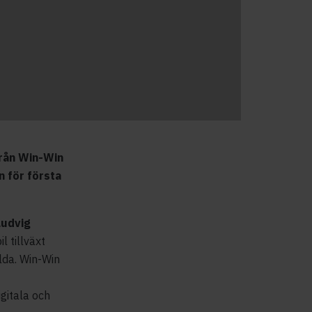
yrån Win-Win
 för första
Ludvig
il
tillväxt
lda. Win-Win
gitala och