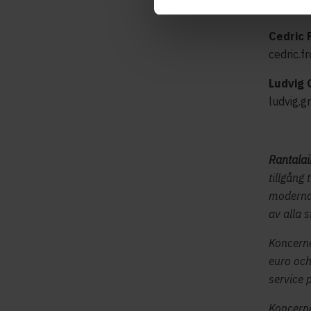
jukka.r
Cedric 
cedric.f
Ludvig 
ludvig.
Rantala
tillgång
moderna 
av alla s
Koncerne
euro och
service p
Koncerne