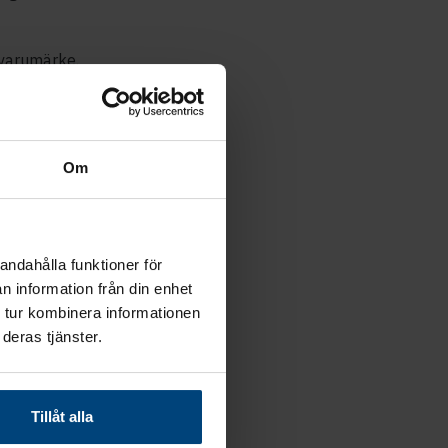
 varumärke.
 kommer
et i Sverige
Om
 att kunna
det mervärde
andahålla funktioner för
tjänster,
n information från din enhet
 tur kombinera informationen
deras tjänster.
Tillåt alla