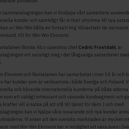
iserade processer.
 sammanslagningen kan vi fördjupa vårt samarbete avseend
ionella kunder och samtidigt får vi ökat utrymme till nya satsni
an vi i Win-Win hålla en fortsatt hög tillväxttakt de närmaste
rimlund, VD för Win-Win Ekonomi.
antalainen Botnia Ab:s operativa chef
Cedric Frostdahl
, är
lagningen ett naturligt steg i det långvariga samarbetet me
i.
in Ekonomi och Rantalainen har samarbetat i över 10 år och 
n har kunder som är verksamma i både Sverige och Finland. Vi
ionella och blivande internationella kunderna på båda sidorna
n som ett väldigt intressant och växande kundsegment och g
 krafter vill vi satsa på att stå till tjänst för dem. I och med
lagningen kan vi hjälpa våra nuvarande och nya kunder ännu
rknaderna. Vi anser att den svenska marknaden är mycket in
ans med Win-Win Ekonomi har vi möjlighet att växa även i Sve