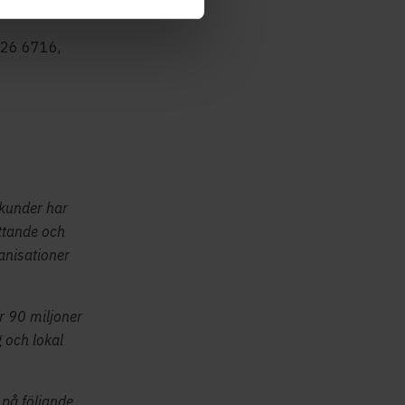
 326 6716,
 kunder har
attande och
anisationer
r 90 miljoner
 och lokal
på följande