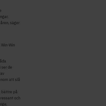
e
ngar.
 åren, säger
d Win-Win
båda
 ser de
 av
enom att slå
 bättre på
tressant och
rige,