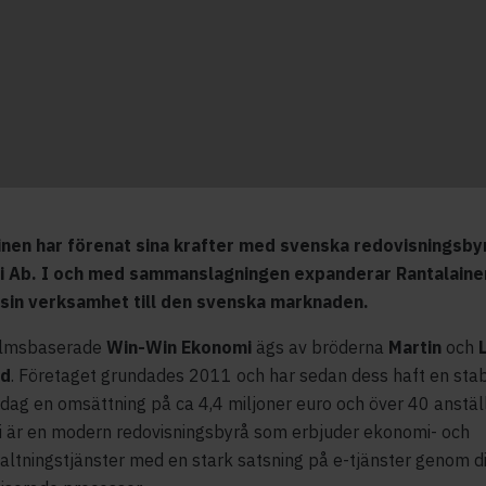
inen har förenat sina krafter med svenska redovisningsb
 Ab. I och med sammanslagningen expanderar Rantalainen
sin verksamhet till den svenska marknaden.
olmsbaserade
Win-Win Ekonomi
ägs av bröderna
Martin
och
nd
. Företaget grundades 2011 och har sedan dess haft en stab
idag en omsättning på ca 4,4 miljoner euro och över 40 anstäl
 är en modern redovisningsbyrå som erbjuder ekonomi- och
altningstjänster med en stark satsning på e-tjänster genom di