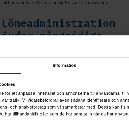
tiskt och motiverat sinne och intresse för branschen.
 Löneadministration
bjuder mångsidiga
betsuppgifter
nistrationens arbetsuppgifter är mycket varierande och mång
Information
ingen omfattar bland annat materialöverföringar mellan olik
ng och uppdatering av personuppgifter och vid behov skattek
cookies
vanlig löneräkning. I vanlig löneräkning kontrollerar man att 
förts till gränssnittet korrekt och vissa uppgifter kan behöva
e för att anpassa innehållet och annonserna till användarna, tillh
t. Dessutom görs en hel del arbete i samband med semesterre
vår trafik. Vi vidarebefordrar även sådana identifierare och anna
varo, tolkning av lagar och kollektivavtal samt biträdande i f
nnons- och analysföretag som vi samarbetar med. Dessa kan i sin
har tillhandahållit eller som de har samlat in när du har använt 
administration. Inom branschen kommer det säkert att finnas
en och mångsidiga experter kommer att behövas.