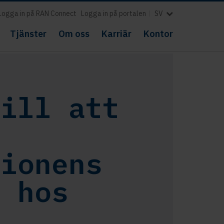
Logga in på RAN Connect
Logga in på portalen
SV
Tjänster
Om oss
Karriär
Kontor
till att
tionens
k hos