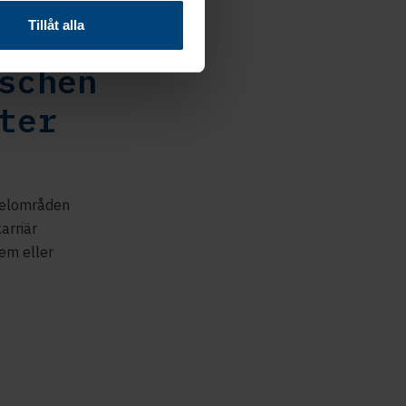
Tillåt alla
schen
ter
 delområden
arriär
em eller