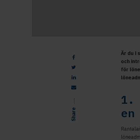
Är du i
och int
för lön
löneadm
1.
en
Share
Rantalai
löneadmi