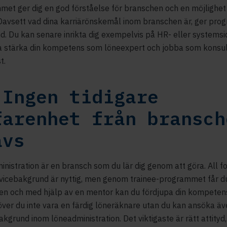
et ger dig en god förståelse för branschen och en möjlighet 
Oavsett vad dina karriärönskemål inom branschen är, ger pr
d. Du kan senare inrikta dig exempelvis på HR- eller systemsi
ta stärka din kompetens som löneexpert och jobba som konsu
t.
 Ingen tidigare
farenhet från bransch
ävs
nistration är en bransch som du lär dig genom att göra. All f
vicebakgrund är nyttig, men genom trainee-programmet får d
en och med hjälp av en mentor kan du fördjupa din kompeten
ver du inte vara en färdig löneräknare utan du kan ansöka äv
kgrund inom löneadministration. Det viktigaste är rätt attityd,