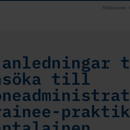
Publikationer
 anledningar 
nsöka till
öneadministra
rainee-prakti
antalainen