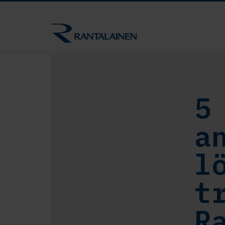
5
a
l
t
R