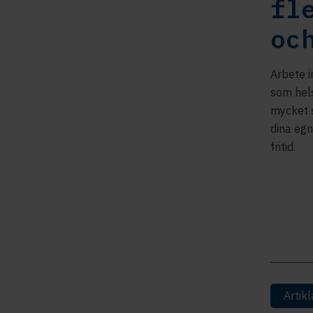
fl
oc
Arbete i
som hels
mycket s
dina egn
fritid.
Artikl