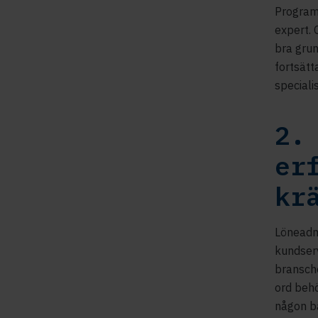
Programm
expert. 
bra grun
fortsät
specialis
2.
er
kr
Löneadmi
kundser
bransch
ord behö
någon ba