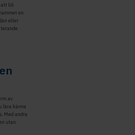
att bli
ogrammet en
dan eller
lterande
en
orm av
u lära känna
s. Med andra
en utan