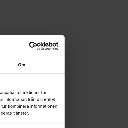
sidiga.
Om
a system,
ort, och
uppgifterna
 antecknas
andahålla funktioner för
gistreringar
n information från din enhet
rågor inom
 tur kombinera informationen
deras tjänster.
 jobb även i