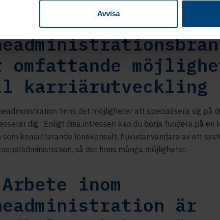
Avvisa
neadministrationsbran
r omfattande möjlighe
ll karriärutveckling
eadministration finns det möjligheter att specialisera sig på
esserar dig. Enligt dina intressen kan du börja fundera på en k
n som konsulterande lönekonsult, huvudanvändare av ett syst
sonaladministration, så det finns många möjligheter.
 Arbete inom
neadministration är