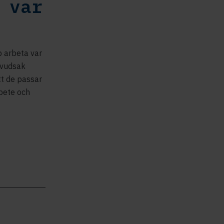
 var
p arbeta var
huvudsak
tt de passar
rbete och