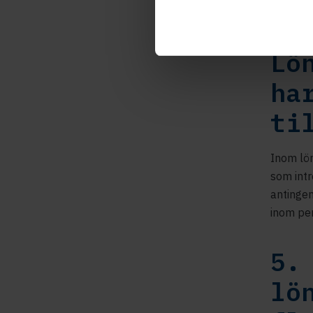
4.
Lö
ha
ti
Inom lön
som intr
antinge
inom per
5.
lö