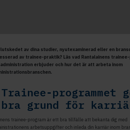
 slutskedet av dina studier, nyutexaminerad eller en bran
resserad av trainee-praktik? Läs vad Rantalainens traine
eadministration erbjuder och hur det är att arbeta inom
inistrationsbranschen.
 Trainee-programmet g
 bra grund för karriä
nens trainee-program är ett bra tillfälle att bekanta dig med
nistrationens arbetsuppgifter och inleda din karriär inom bra