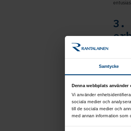
entusias
3.
er
ar
Löneadmi
Samtycke
Löneräkn
granskni
Denna webbplats använder 
såklart 
har över
Vi använder enhetsidentifierar
manuell
sociala medier och analysera 
och från
till de sociala medier och a
med annan information som du 
personal
framtid