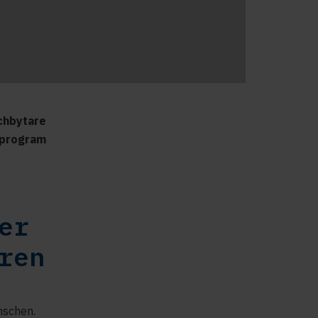
schbytare
e-program
er
ren
nschen.