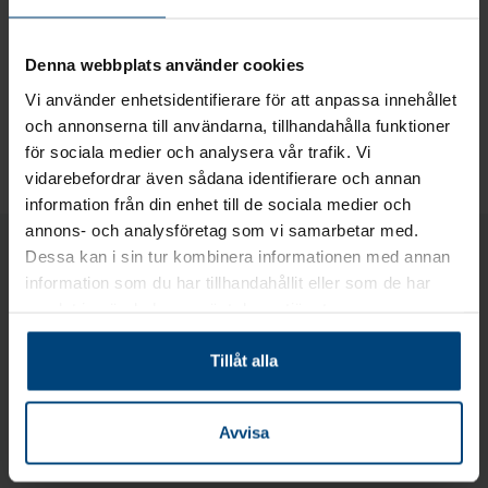
löneräkningstjänster:
Bokföring
Denna webbplats använder cookies
Löneräkning
Vi använder enhetsidentifierare för att anpassa innehållet
Elektronisk ekonomiförvaltning
och annonserna till användarna, tillhandahålla funktioner
Om du planerar att bilda en förening bör du bekanta dig med
för sociala medier och analysera vår trafik. Vi
bildande av en förening
.
vidarebefordrar även sådana identifierare och annan
information från din enhet till de sociala medier och
annons- och analysföretag som vi samarbetar med.
Dessa kan i sin tur kombinera informationen med annan
information som du har tillhandahållit eller som de har
samlat in när du har använt deras tjänster.
Tillåt alla
Avvisa