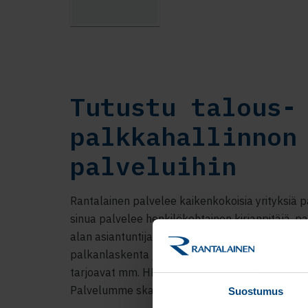
Tutustu talous-
palkkahallinnon
palveluihin
Rantalainen palvelee kaikenkokoisia yrityksiä pai
sinua palvelee henkilökohtainen kirjanpitäjä, p
alan asiantuntija. Palveluihimme kuuluvat mm. k
palkanlaskenta ja sähköinen taloushallinto. A
tarjoavat mm. HR-, veroneuvonta- ja tilintarkas
Palvelumme skaalautuvat yrityksen elinkaaren 
Suostumus