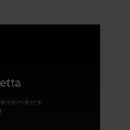
etta
verkkolomakkeen
!