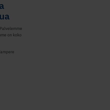
a
ua
. Palvelemme
amme on koko
 Tampere