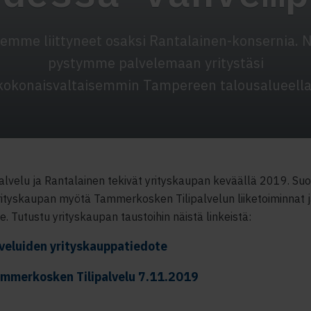
emme liittyneet osaksi Rantalainen-konsernia. 
pystymme palvelemaan yritystäsi
kokonaisvaltaisemmin Tampereen talousalueella
lvelu ja Rantalainen tekivät yrityskaupan keväällä 2019. S
ityskaupan myötä Tammerkosken Tilipalvelun liiketoiminnat j
le. Tutustu yrityskaupan taustoihin näistä linkeistä:
veluiden yrityskauppatiedote
ammerkosken Tilipalvelu 7.11.2019