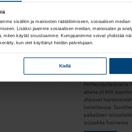
itä
mme sisällön ja mainosten räätälöimiseen, sosiaalisen median
iseen. Lisäksi jaamme sosiaalisen median, mainosalan ja analy
, miten käytät sivustoamme. Kumppanimme voivat yhdistää näitä t
n kerätty, kun olet käyttänyt heidän palvelujaan.
Tutustu
tarinaa
Kiellä
Rantalainen on kotimai
Perheyritystaustasta t
aikana yli 600 asiantu
ohjaavat käytännönlähe
luotettavuus. Tavoitte
paikallinen taloushal
työpaikka Suomessa.