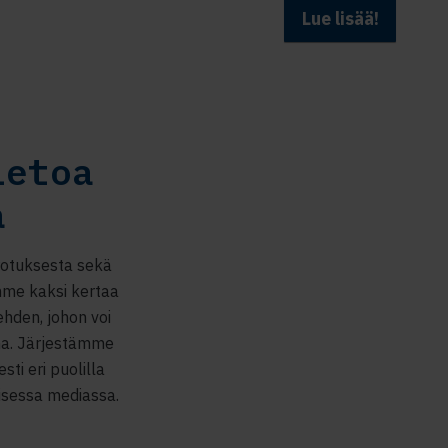
Lue lisää!
ietoa
a
erotuksesta sekä
mme kaksi kertaa
ehden, johon voi
na. Järjestämme
ti eri puolilla
isessa mediassa.