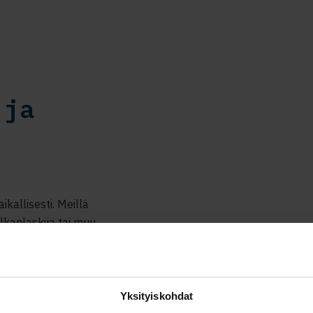
 ja
kallisesti. Meillä
alkanlaskija tai muu
irjanpito,
siantuntijamme
tuspalveluja.
ja koon mukaisesti
Yksityiskohdat