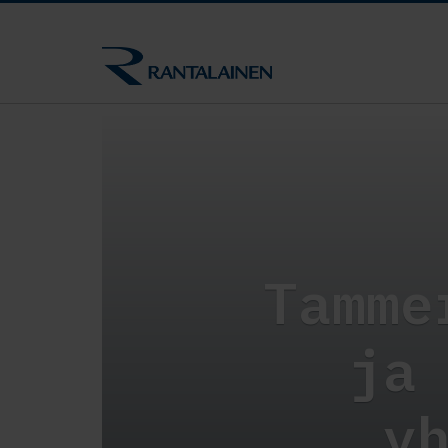
Tamme
ja
y