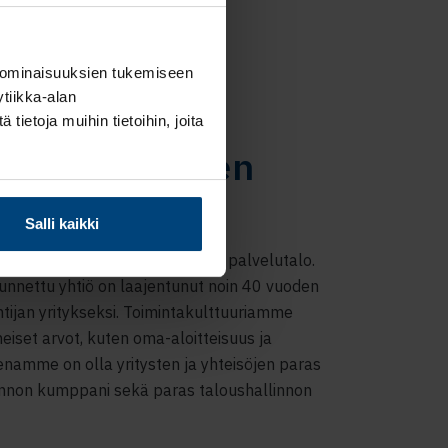
 ominaisuuksien tukemiseen
tiikka-alan
ietoja muihin tietoihin, joita
 Rantalaisen
n
Salli kaikki
nen talous- ja palkkahallinnon palvelutalo.
unnettu yhtiö on laajentunut noin 40 vuoden
ntijan yritykseksi. Toimintakulttuuriamme
iset arvot, kuten oma-aloitteisuus ja
enamme on olla yritysten ja yhteisöjen paras
linnon kumppani sekä paras taloushallinnon