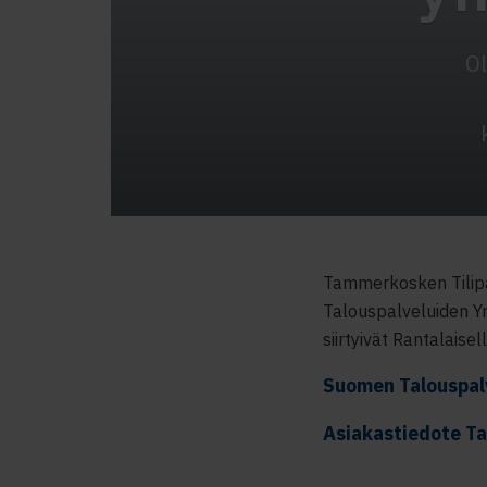
Ol
Tammerkosken Tilipa
Talouspalveluiden Yr
siirtyivät Rantalaisel
Suomen Talouspal
Asiakastiedote T