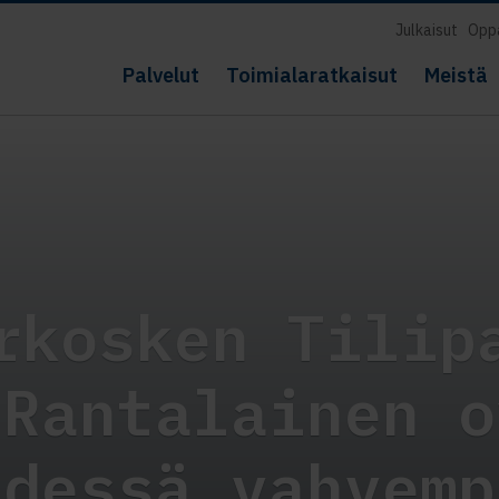
Julkaisut
Opp
Palvelut
Toimialaratkaisut
Meistä
rkosken Tilip
 Rantalainen o
hdessä vahvemp