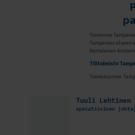
p
Toimimme Tampereen 
Tampereen alueen asi
Rantalainen-konsern
Tilitoimisto Tamp
Toimistoamme Tampe
Tuuli Lehtinen
operatiivinen johta