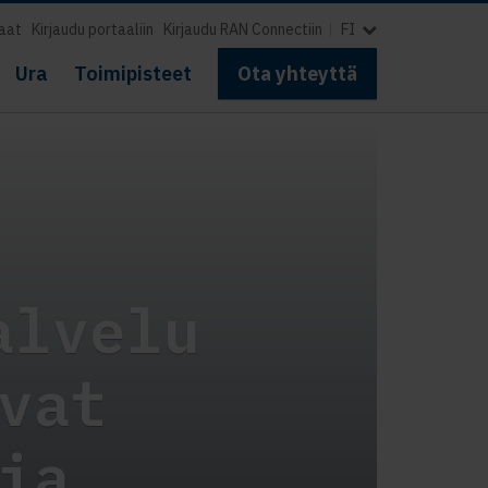
aat
Kirjaudu portaaliin
Kirjaudu RAN Connectiin
FI
Ura
Toimipisteet
Ota yhteyttä
alvelu
vat
ia