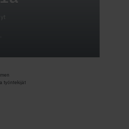
Nyt
.
uomen
a työntekijät