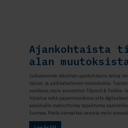
Ajankohtaista t
alan muutoksist
Julkaisemme viikoittain ajankohtaista tietoa v
talous- ja palkkahallinnon muutoksista. Tuota
vuodessa myös arvostetun Tiliposti & Palkka -l
tutustua sekä paperimuodossa että digitaalise
asiakkaille maksuttomia tapahtumia säännöllises
Suomea. Meitä kannattaa seurata myös sosiaal
Lue lisää!