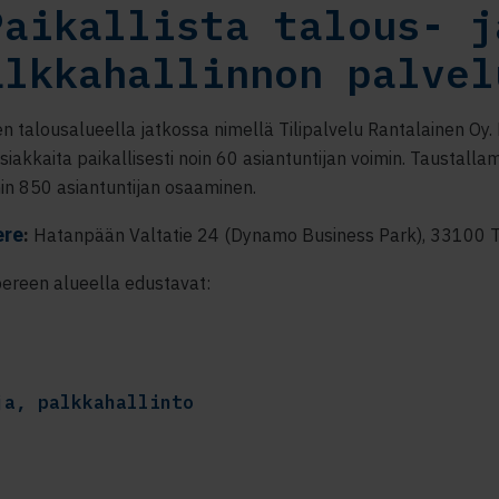
Paikallista talous- j
alkkahallinnon palvel
talousalueella jatkossa nimellä Tilipalvelu Rantalainen Oy
akkaita paikallisesti noin 60 asiantuntijan voimin. Taustall
in 850 asiantuntijan osaaminen.
ere
:
Hatanpään Valtatie 24 (Dynamo Business Park), 33100
reen alueella edustavat:
ja, palkkahallinto