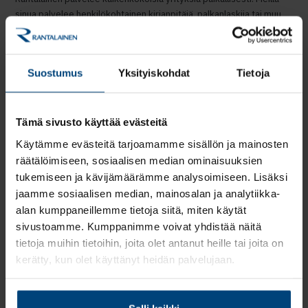
sinua palvelee henkilökohtainen kirjanpitäjä, palkanlaskija tai muu
alan asiantuntija. Palveluihimme kuuluvat mm. kirjanpito,
palkanlaskenta ja sähköinen taloushallinto. Asiantuntijamme
tarjoavat mm. HR, veroneuvonnan ja yritysjärjestelyiden palveluita.
Suostumus
Yksityiskohdat
Tietoja
Palvelumme skaalautuvat yrityksen elinkaaren ja koon mukaisesti.
Asiakkuuteni-sivuun
Tutustu myös
.
Lue lisää!
Tämä sivusto käyttää evästeitä
Käytämme evästeitä tarjoamamme sisällön ja mainosten
räätälöimiseen, sosiaalisen median ominaisuuksien
tukemiseen ja kävijämäärämme analysoimiseen. Lisäksi
jaamme sosiaalisen median, mainosalan ja analytiikka-
alan kumppaneillemme tietoja siitä, miten käytät
sivustoamme. Kumppanimme voivat yhdistää näitä
tietoja muihin tietoihin, joita olet antanut heille tai joita on
kerätty, kun olet käyttänyt heidän palvelujaan.