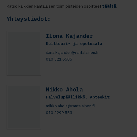
täältä
Katso kaikkien Rantalaisen toimipisteiden osoitteet
.
Yhteystiedot:
Ilona Kajander
Kulttuuri- ja opetusala
ilona.kajander@rantalainen.fi
010 321 6585
Mikko Ahola
Palvelupäällikkö, Apteekit
mikko.ahola@rantalainen.fi
010 2299 553