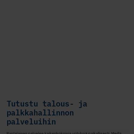
Tutustu talous- ja
palkkahallinnon
palveluihin
Rantalainen palvelee kaikenkokoisia yrityksiä paikallisesti. Meillä