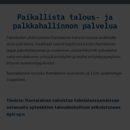
Paikallista talous- ja
palkkahallinnon palvelua
Palveluiden yhdistyminen Rantalaisen kanssa tarjoaa asiakkaille
uusia palveluita. Asiakkaat saavat käyttöönsä koko Rantalaisen
laajan palvelutarjonnan ja osaamisen, esimerkiksi HR-palveluihin
sekä verotukseen, yritysjärjestelyihin ja muihin erityiskysymyksiin
liittyvät asiantuntijapalvelut.
Taustallamme on koko Rantalainen-konsernin yli 1100 asiantuntijan
osaaminen.
Tiedote: Rantalainen vahvistaa toimialaosaamistaan
ostamalla apteekkien taloudenhoitoon erikoistuneen
Apti oy:n