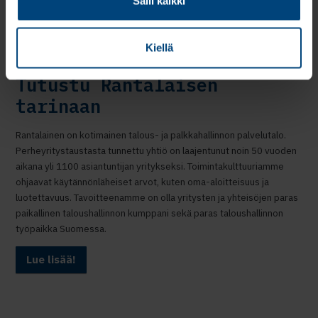
Salli kaikki
Kiellä
Tutustu Rantalaisen
tarinaan
Rantalainen on kotimainen talous- ja palkkahallinnon palvelutalo.
Perheyritystaustasta tunnettu yhtiö on laajentunut noin 50 vuoden
aikana yli 1100 asiantuntijan yritykseksi. Toimintakulttuuriamme
ohjaavat käytännönläheiset arvot, kuten oma-aloitteisuus ja
luotettavuus. Tavoitteenamme on olla yritysten ja yhteisöjen paras
paikallinen taloushallinnon kumppani sekä paras taloushallinnon
työpaikka Suomessa.
Lue lisää!