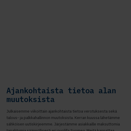
Ajankohtaista tietoa alan
muutoksista
Julkaisemme viikoittain ajankohtaista tietoa verotuksesta sekä
talous- ja palkkahallinnon muutoksista. Kerran kuussa lähetämme
sähköisen uutiskirjeemme. Järjestämme asiakkaille maksuttomia
tapahtumia säännöllisesti eri puolilla Suomea. Meitä kannattaa