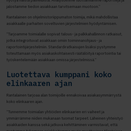
hyötyä näistä palveluista. Analysoimme tuottamiamme raportteja ja
jalostamme tiedon asiakkaan tarvitsemaan muotoon.”
Rantalainen on ohjelmistoriippumaton toimija, mikä mahdollistaa
asiakkaalle parhaiten soveltuvien järjestelmien hyödyntämisen.
”Tarjoamme toimialalle sopivat talous- ja palkkahallinnon ratkaisut,
jotka integroituvat asiakkaan omiin toiminnanohjaus- ja
raportointijärjestelmiin. Standardiratkaisujen lisäksi pystymme
toteuttamaan myös asiakaskohtaisesti räätälöityä raportointia tai
työskentelemään asiakkaan omissa järjestelmissä.”
Luotettava kumppani koko
elinkaaren ajan
Rantalainen tarjoaa alan toimijoille ennakoivaa asiakasymmärrystä
koko elinkaaren ajan.
”Tunnemme toimialan yhtiöiden elinkaarien eri vaiheet ja
ymmärrämme niiden mukanaan tuomat tarpeet. Läheinen yhteistyö
asiakkaiden kanssa sekä jatkuva kehittäminen varmistavat, että