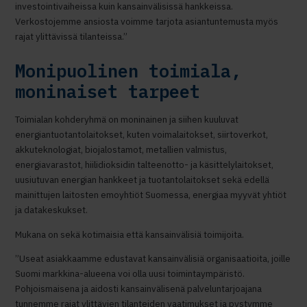
investointivaiheissa kuin kansainvälisissä hankkeissa.
Verkostojemme ansiosta voimme tarjota asiantuntemusta myös
rajat ylittävissä tilanteissa.”
Monipuolinen toimiala,
moninaiset tarpeet
Toimialan kohderyhmä on moninainen ja siihen kuuluvat
energiantuotantolaitokset, kuten voimalaitokset, siirtoverkot,
akkuteknologiat, biojalostamot, metallien valmistus,
energiavarastot, hiilidioksidin talteenotto- ja käsittelylaitokset,
uusiutuvan energian hankkeet ja tuotantolaitokset sekä edellä
mainittujen laitosten emoyhtiöt Suomessa, energiaa myyvät yhtiöt
ja datakeskukset.
Mukana on sekä kotimaisia että kansainvälisiä toimijoita.
”Useat asiakkaamme edustavat kansainvälisiä organisaatioita, joille
Suomi markkina-alueena voi olla uusi toimintaympäristö.
Pohjoismaisena ja aidosti kansainvälisenä palveluntarjoajana
tunnemme rajat ylittävien tilanteiden vaatimukset ja pystymme