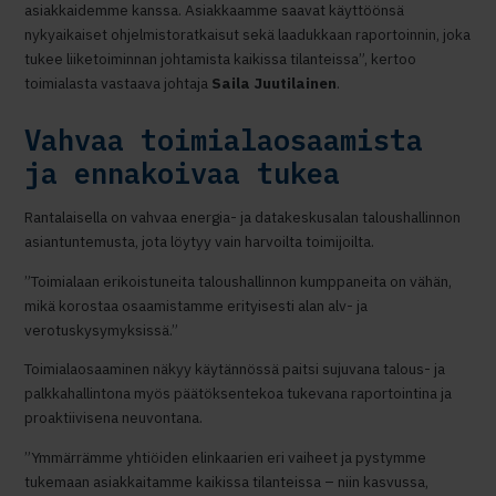
asiakkaidemme kanssa. Asiakkaamme saavat käyttöönsä
nykyaikaiset ohjelmistoratkaisut sekä laadukkaan raportoinnin, joka
tukee liiketoiminnan johtamista kaikissa tilanteissa”, kertoo
toimialasta vastaava johtaja
Saila Juutilainen
.
Vahvaa toimialaosaamista
ja ennakoivaa tukea
Rantalaisella on vahvaa energia- ja datakeskusalan taloushallinnon
asiantuntemusta, jota löytyy vain harvoilta toimijoilta.
”Toimialaan erikoistuneita taloushallinnon kumppaneita on vähän,
mikä korostaa osaamistamme erityisesti alan alv- ja
verotuskysymyksissä.”
Toimialaosaaminen näkyy käytännössä paitsi sujuvana talous- ja
palkkahallintona myös päätöksentekoa tukevana raportointina ja
proaktiivisena neuvontana.
”Ymmärrämme yhtiöiden elinkaarien eri vaiheet ja pystymme
tukemaan asiakkaitamme kaikissa tilanteissa – niin kasvussa,