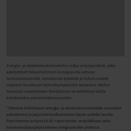
Energia- ja datakeskustoimialoihin liittyy erityispiirteitä, jotka
edellyttävät taloushallinnon kumppanilta vahvaa
toimialaosaamista, ennakoivaa työotetta ja kykyä vastata
nopeasti muuttuvan toimintaympäristön tarpeisiin. Näihin
tarpeisiin vastatakseen Rantalainen on kehittänyt alalle
kohdennetun palvelukokonaisuuden.
”Olemme kehittäneet energia- ja datakeskustoimialalle suunnatut
palvelumme ja järjestelmäratkaisumme täysin uudelle tasolle.
Panostamme erityisesti BI-raportointiin, analytiikkaan sekä
toiminnanohjausjärjestelmien integraatioihin yhdessä