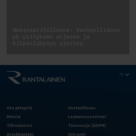
Webinaaritallenne: Vastuullisuus
pk-yrityksen arjessa ja
kilpailukyvyn ajurina
FI
Ota yhteyttä
Vastuullisuus
Meistä
Laskutusosoitteet
Tilitoimistot
Tietosuoja (GDPR)
Asiakkuuteni
Intranet