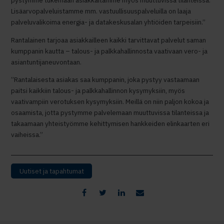
pystymme tukemaan asiakkaitamme myös muuttuvissa tilanteissa.
Lisäarvopalveluistamme mm. vastuullisuuspalveluilla on laaja
palveluvalikoima energia- ja datakeskusalan yhtiöiden tarpeisiin.”
Rantalainen tarjoaa asiakkailleen kaikki tarvittavat palvelut saman
kumppanin kautta – talous- ja palkkahallinnosta vaativaan vero- ja
asiantuntijaneuvontaan.
”Rantalaisesta asiakas saa kumppanin, joka pystyy vastaamaan
paitsi kaikkiin talous- ja palkkahallinnon kysymyksiin, myös
vaativampiin verotuksen kysymyksiin. Meillä on niin paljon kokoa ja
osaamista, jotta pystymme palvelemaan muuttuvissa tilanteissa ja
takaamaan yhteistyömme kehittymisen hankkeiden elinkaarten eri
vaiheissa.”
Uutiset ja tapahtumat