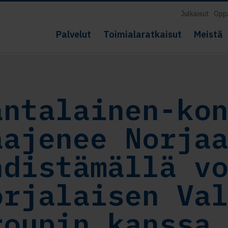
Julkaisut
Opp
Palvelut
Toimialaratkaisut
Meistä
antalainen-ko
aajenee Norja
hdistämällä v
orjalaisen Va
roupin kanssa