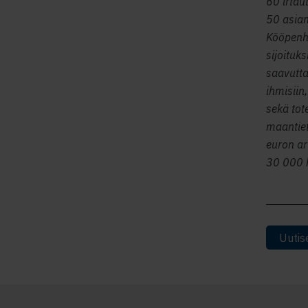
60 irtau
50 asian
Kööpenha
sijoituk
saavutta
ihmisiin
sekä tot
maantiet
euron arv
30 000 h
Uutis