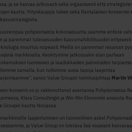
ssa, ja se kasvaa jatkuvasti sekä orgaanisesti että strategiste
tojen kautta. Yrityskauppa tukee sekä Rantalainen-konsernin 
kasvustrategioita.
suurempaa pohjoismaista kokonaisuutta saamme entistä v
an ja paremmat tulevaisuuden kasvumahdollisuudet erityisesti
teknologia muuttuu nopeasti. Meillä on paremmat resurssit py
ävijänä markkinalla. Keskitymme jatkossakin alan parhaan
kokemuksen luomiseen ja laadukkaiden palveluiden tarjoami
illemme samalla, kun tutkimme uusia tapoja laajentaa
tarjontaamme”, sanoo Value Groupin toimitusjohtaja
Martin V
nen-konserni on jo vakiinnuttanut asemansa Pohjoismaissa R
uomessa, Klara Consultingin ja Win-Win Ekonomin ansiosta Ruo
e Groupin kautta Norjassa.
markkinoille laajentuminen on luonnollinen askel Pohjoismai
ksessamme, ja Value Group on loistava lisä nopeasti kasvava