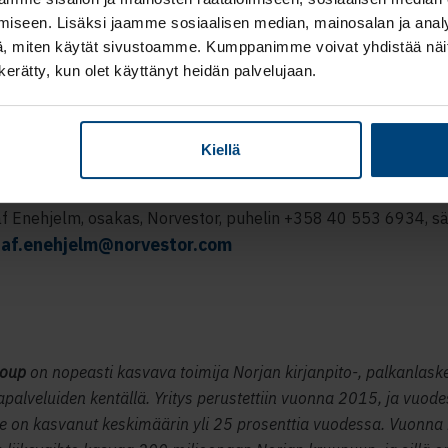
iseen. Lisäksi jaamme sosiaalisen median, mainosalan ja analy
ot:
, miten käytät sivustoamme. Kumppanimme voivat yhdistää näitä t
n kerätty, kun olet käyttänyt heidän palvelujaan.
ikesland, toimitusjohtaja, Value Group, puhelin +47 41 472 7
mv@vacc.no
sti
senberg, toimitusjohtaja, Rantalainen-konserni, puhelin +35
Kiellä
jukka.rosenberg@rantalainen.fi
ähköposti
af Enehjelm, osakas, Norvestor, puhelin +358 40 553 6934, s
.af.enehjelm@norvestor.com
roup
on nopeasti kasvava toimija Norjan kirjanpito-, palkanlaske
palveluiden kentällä. Yritys perustettiin vuonna 2015, ja vuod
se on kasvanut keskimäärin yli 25 prosenttia vuodessa. Vuonn