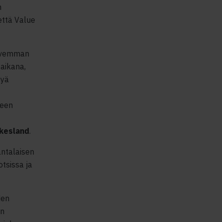
n
että Value
ahvemman
 aikana,
syä
seen
ikesland
.
antalaisen
tsissa ja
den
an