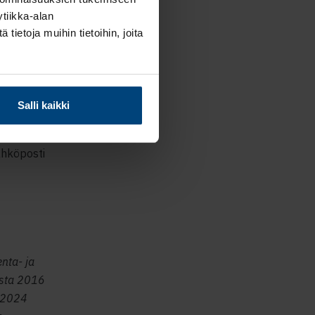
tiikka-alan
ietoja muihin tietoihin, joita
74,
8 50 311
Salli kaikki
ähköposti
nta- ja
esta 2016
a 2024