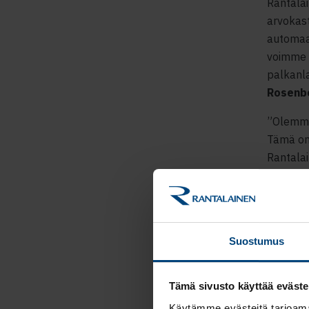
Rantala
arvokast
automaat
voimme m
palkanla
Rosenb
”Olemme
Tämä on
Rantalai
palkkaha
Groupist
on vahva
keskuude
Suostumus
Marika 
Tämä sivusto käyttää eväste
Käytämme evästeitä tarjoama