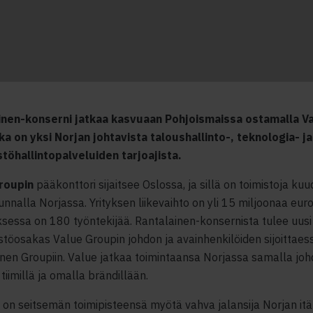
inen-konserni jatkaa kasvuaan Pohjoismaissa ostamalla V
ka on yksi Norjan johtavista taloushallinto-, teknologia- ja
stöhallintopalveluiden tarjoajista.
roupin
pääkonttori sijaitsee Oslossa, ja sillä on toimistoja ku
nnalla Norjassa. Yrityksen liikevaihto on yli 15 miljoonaa euro
sessa on 180 työntekijää. Rantalainen-konsernista tulee uusi
öosakas Value Groupin johdon ja avainhenkilöiden sijoittaess
nen Groupiin. Value jatkaa toimintaansa Norjassa samalla joh
tiimillä ja omalla brändillään.
 on seitsemän toimipisteensä myötä vahva jalansija Norjan itä