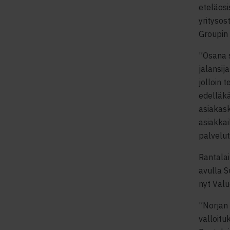
eteläosi
yritysos
Groupin 
”Osana 
jalansij
jolloin 
edelläk
asiakas
asiakka
palvelu
Rantalai
avulla S
nyt Valu
”Norjan 
valloitu