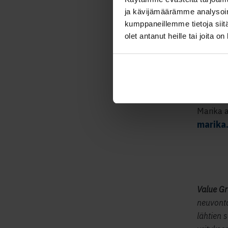
ja kävijämäärämme analysoim
Lisätied
kumppaneillemme tietoja siitä
olet antanut heille tai joita o
Martin V
sähköpo
Jukka Ro
2194, s
Marika 
marika
Value G
neuvonta
lähtien 