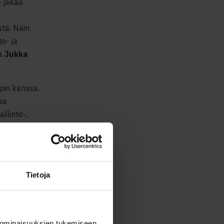
 jakaa
tä. Näin
o- ja
ja
Jukka
pin kanssa.
aa
llinto-,
lla Value
a, ja sillä
n
torin osakas
Tietoja
 ominaisuuksien tukemiseen