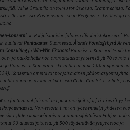
n liikevaihto kasvaa 200 miljoonaan Norjan kruunuun, ja sillä o
tekijää. Value Groupilla on toimistot Oslossa, Drammenissa, P
sä, Lillesandissa, Kristiansandissa ja Bergenissä. Lisätietoja os
oup.no
inen-konserni
on Pohjoismaiden johtava tilitoimistokonserni. Ra
in kuuluvat
Rantalainen
Suomessa,
Ålands Företagsbyrå
Ahven
ra Consulting
ja
Win-Win Ekonomi
Ruotsissa. Konserni työllistä
lous- ja palkkahallinnon ammattilaista yhteensä yli 70 toimipi
 ja Ruotsissa. Konsernin liikevaihto on noin 200 miljoonaa eu
24). Konsernin omistavat pohjoismainen pääomasijoitusyhtiö 
n johtoryhmä ja avainhenkilöt sekä Ceder Capital. Lisätietoja os
en.fi
or
on johtava pohjoismainen pääomasijoittaja, joka keskittyy ke
in Pohjoismaissa. Norvestorin tiimi on työskennellyt yhdessä v
ee siitä yhden kokeneimmista pääomasijoittajista Pohjoismaiss
ttanut 93 alustasijoitusta, yli 500 täydentävää yritysostoa ja