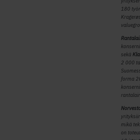
yritykse
180 työn
Kragerøs
valuegr
Rantala
konserni
sekä
Kla
2 000 ta
Suomessa
forma 20
konserni
rantalain
Norvest
yrityksi
mikä tek
on toteu