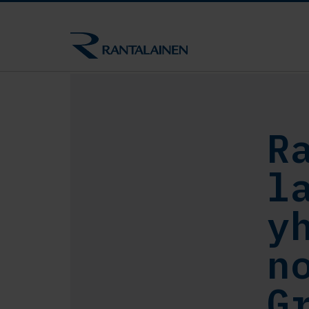
R
l
y
n
G