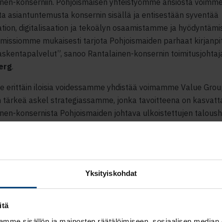
inen-konserniin. Pohjoismaisen yhteistyömme ansiosta voimme
a asiantuntemusta konsernin sisällä ja entisestään syventää
ion, digitalisaation ja tekoälyn osaamistamme ja hyödyntämis
issiomme mukaisesti tarjota Pohjoismaiden parhaat kirjanpit
skentapalvelut”, sanoo Rantalainen-konsernin toimitusjohta
erg
.
 erittäin iloisia voidessamme yhdistää voimamme Value Grou
 tärkeä askel strategiassamme, jonka tavoitteena on kasvatt
nen-konsernista Pohjoismaiden johtava ulkoistettujen talousha
llinto- ja neuvontapalveluiden tarjoaja. Loistavan tiimin johdo
a on tullut yksi Norjan nopeimmin kasvavista palveluntarjoajist
 asema erityisesti pienempien, nopeasti kasvavien asiakkaide
ssa”, sanoo Rantalaisen hallituksen puheenjohtaja ja Norves
Yksityiskohdat
af Enehjelm
.
itä
mme sisällön ja mainosten räätälöimiseen, sosiaalisen median