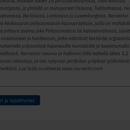
tumista, mukaan lukien 16 pörssilistautumista. Tiimi koostuu
tuntijasta, ja yhtiöllä on toimipisteet Oslossa, Tukholmassa, He
minassa, Berliinissä, Lontoossa ja Luxemburgissa. Norvestor 
sia keskisuuriin pohjoismaisiin kasvuyrityksiin, joilla on mahdoll
a johtava asema joko Pohjoismaissa tai kansainvälisesti, sijoit
, osaamiseen ja hankkeisiin, jotka edistävät kestävää orgaanist
euttamalla yritysostoja hajanaisilla toimialoilla ja laajentumalla
eellisesti. Norvestor neuvoo ja hallinnoi tällä hetkellä lähes 5,2
osta rahastoja, ja sen nykyisen portfolion yritykset työllistävät 
enkilöä. Lue lisää osoitteesta www.norvestor.com
et ja tapahtumat