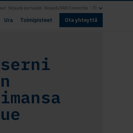
aat
Kirjaudu portaaliin
Kirjaudu RAN Connectiin
FI
Ura
Toimipisteet
Ota yhteyttä
nserni
an
oimansa
lue