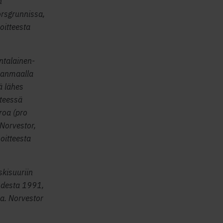
n
orsgrunnissa,
oitteesta
ntalainen-
anmaalla
ä lähes
steessä
roa (pro
Norvestor,
oitteesta
skisuuriin
uodesta 1991,
a. Norvestor