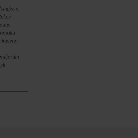
lsingissä,
tekee
isuus
tamalla
a kasvua,
 miljardin
yli