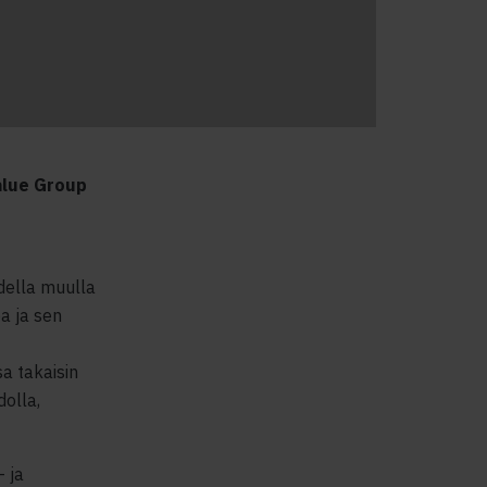
alue Group
udella muulla
a ja sen
a takaisin
dolla,
- ja