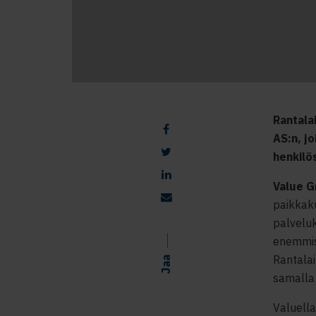
Rantala
AS:n, jo
henkilö
Value G
paikkaku
palveluk
enemmist
Rantalai
Jaa
samalla 
Valuella