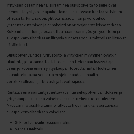
Yrityksen ostaminen tai siirtäminen sukupolvelta toiselle ovat
useimmille yrityksille ajankohtainen asia jossain kohtaa yrityksen
elinkaarta. Kirjanpidon, yhtiölainsäädännön ja verotuksen
yhteensovittaminen ja ennakointi on yritysjärjestelyissä tärkeää.
Kokenut asiantuntija osaa ottaa huomioon myös yritysostoon ja
sukupolvenvaihdokseen liittyviä tunnetasoon ja tahtotilaan liittyvät
näkökulmat.
Sukupolvenvaihdos, yritysosto ja yrityksen myyminen ovatkin
tilanteita, joita kannattaa lähteä suunnittelemaan hyvissä ajoin,
usein jo vuosia ennen yrityskaupan toteuttamista. Huolellinen
suunnittelu takaa sen, että projekti saadaan maaliin
verotuksellisesti järkevästi ja tavoiteajassa.
Rantalaisen asiantuntijat auttavat sinua sukupolvenvaihdoksen ja
yrityskaupan kaikissa vaiheissa, suunnittelusta toteutukseen.
Avustamme asiakkaitamme jatkuvasti esimerkiksi seuraavissa
sukupolvenvaihdoksen vaiheissa:
Sukupolvenvaihdossuunnitelma
Verosuunnittelu