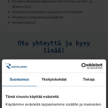
Ennakkoratkaisujen hakeminen (tuloverotus, perintö- ja
lahjaverotus)
Yrityksen arvonmääritys ja kaupan toteuttaminen
Pöytäkirjat, kauppakirja ja lahjakirjat
Veroilmoitukset
Ota yhteyttä ja kysy
lisää!
Heikki Luukkonen
Senior Tax Manager
Yritysten ja yhdistysten verotus,
yritysjärjestelyt, sukupolvenvaihdokset
Suostumus
Yksityiskohdat
Tietoja
heikki.luukkonen@rantalainen.fi
+358 10 321 6708
Tämä sivusto käyttää evästeitä
Käytämme evästeitä tarjoamamme sisällön ja mainosten
Roi Hakanen