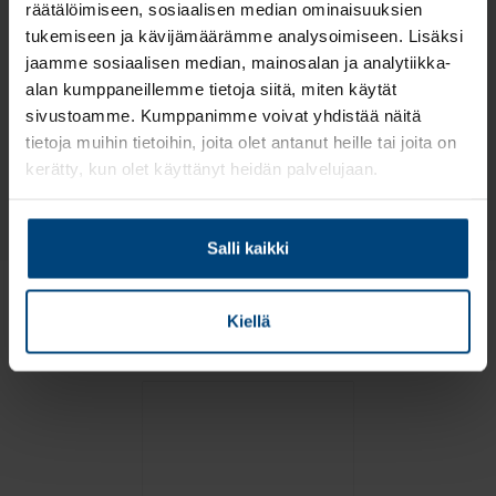
räätälöimiseen, sosiaalisen median ominaisuuksien
Senior Manager, Tax & Legal
tukemiseen ja kävijämäärämme analysoimiseen. Lisäksi
Yritysjärjestelyt, yrityskaupat, kansainvälinen
jaamme sosiaalisen median, mainosalan ja analytiikka-
henkilöverotus
alan kumppaneillemme tietoja siitä, miten käytät
roi.hakanen@rantalainen.fi
sivustoamme. Kumppanimme voivat yhdistää näitä
+358 10 321 6512
tietoja muihin tietoihin, joita olet antanut heille tai joita on
kerätty, kun olet käyttänyt heidän palvelujaan.
Täytä yhteydenottolomake
Salli kaikki
Tutustu aiheeseen
Kiellä
liittyviin julkaisuihimme