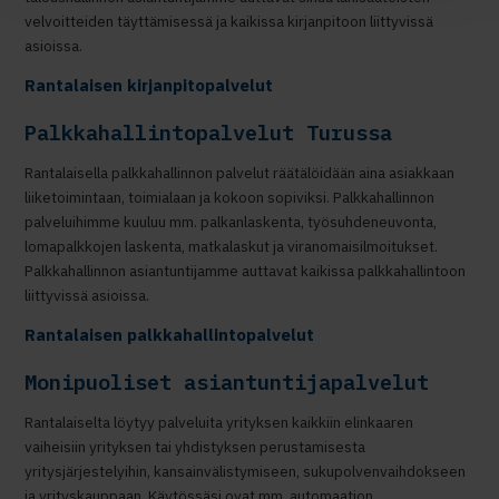
velvoitteiden täyttämisessä ja kaikissa kirjanpitoon liittyvissä
asioissa.
Rantalaisen kirjanpitopalvelut
Palkkahallintopalvelut Turussa
Rantalaisella palkkahallinnon palvelut räätälöidään aina asiakkaan
liiketoimintaan, toimialaan ja kokoon sopiviksi. Palkkahallinnon
palveluihimme kuuluu mm. palkanlaskenta, työsuhdeneuvonta,
lomapalkkojen laskenta, matkalaskut ja viranomaisilmoitukset.
Palkkahallinnon asiantuntijamme auttavat kaikissa palkkahallintoon
liittyvissä asioissa.
Rantalaisen palkkahallintopalvelut
Monipuoliset asiantuntijapalvelut
Rantalaiselta löytyy palveluita yrityksen kaikkiin elinkaaren
vaiheisiin yrityksen tai yhdistyksen perustamisesta
yritysjärjestelyihin, kansainvälistymiseen, sukupolvenvaihdokseen
ja yrityskauppaan. Käytössäsi ovat mm. automaation,