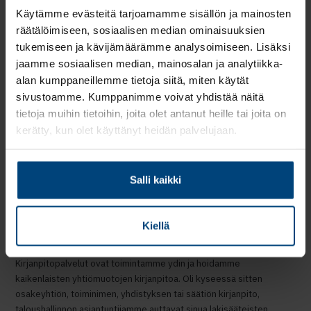
asiantuntijapalvelut.
Käytämme evästeitä tarjoamamme sisällön ja mainosten
Meillä sinua palvelee aina nimetty taloushallinnon asiantuntija,
räätälöimiseen, sosiaalisen median ominaisuuksien
palkkahallinnon asiantuntija tai oma tiimi. Proaktiivinen ja
tukemiseen ja kävijämäärämme analysoimiseen. Lisäksi
ihmisläheinen toimintatapamme takaa asiakaskeskeisen ja
jaamme sosiaalisen median, mainosalan ja analytiikka-
laadukkaan palvelun.
alan kumppaneillemme tietoja siitä, miten käytät
sivustoamme. Kumppanimme voivat yhdistää näitä
Käytössämme on alan parhaat ohjelmistoratkaisut, joista
tietoja muihin tietoihin, joita olet antanut heille tai joita on
valitsemme yhdessä asiakkaan kanssa parhaiten sopivan
kerätty, kun olet käyttänyt heidän palvelujaan.
ohjelmiston.
Kaikki taloushallinnon ja
Salli kaikki
palkkahallinnon palvelut
saman katon alta
Kiellä
Kirjanpitopalvelut Turussa
Kirjanpitopalvelut ovat toimintamme ydin ja hoidamme
kaikenlaisten yhtiömuotojen kirjanpitoa. Oli kyseessä sitten
osakeyhtiön, toiminimen, yhdistyksen tai säätiön kirjanpito,
taloushallinnon asiantuntijamme auttavat sinua lakisääteisten