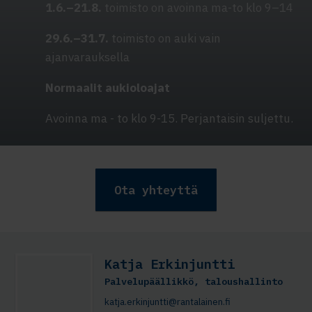
1.6.–21.8.
toimisto on avoinna ma-to klo 9–14
29.6.–31.7.
toimisto on auki vain
ajanvarauksella
Normaalit aukioloajat
Avoinna ma - to klo 9-15. Perjantaisin suljettu.
Ota yhteyttä
Katja Erkinjuntti
Palvelupäällikkö, taloushallinto
katja.erkinjuntti@rantalainen.fi