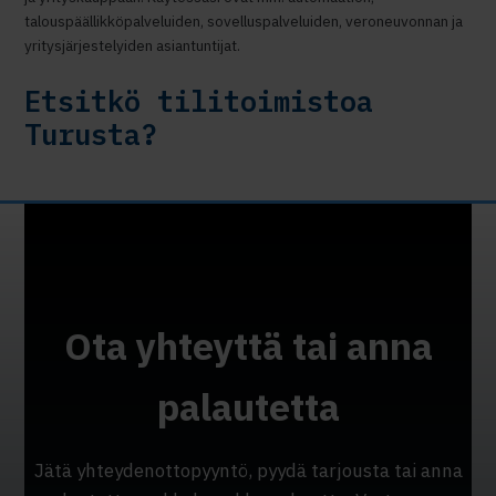
talouspäällikköpalveluiden, sovelluspalveluiden, veroneuvonnan ja
yritysjärjestelyiden asiantuntijat.
Etsitkö tilitoimistoa
Turusta?
Ota yhteyttä tai anna
palautetta
Jätä yhteydenottopyyntö, pyydä tarjousta tai anna