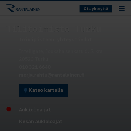
Ota yhteyttä
Tilitoimisto Turku
Toimipisteen yhteystiedot
Intelligate, Joukahaisenkatu 6, 5. krs
20520 Turku
010 321 6640
merja.rahtu@rantalainen.fi
Katso kartalla
Aukioloajat
Kesän aukioloajat