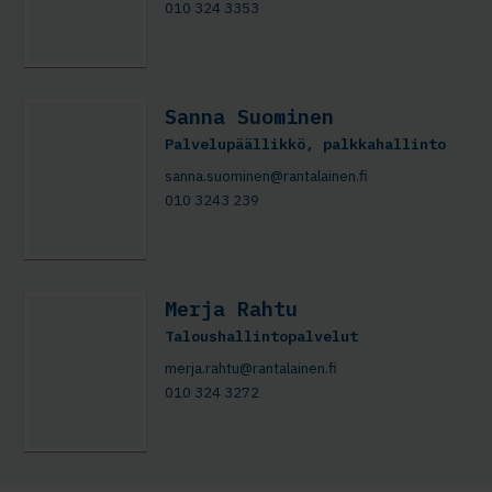
010 324 3353
Sanna Suominen
Palvelupäällikkö, palkkahallinto
sanna.suominen@rantalainen.fi
010 3243 239
Merja Rahtu
Taloushallintopalvelut
merja.rahtu@rantalainen.fi
010 324 3272