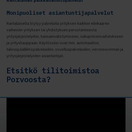
Rantalaisen palkkahallintopalvelut
Monipuoliset asiantuntijapalvelut
Rantalaiselta löytyy palveluita yrityksen kaikkiin elinkaaren
vaiheisiin yrityksen tai yhdistyksen perustamisesta
yritysjärjestelyihin, kansainvälistymiseen, sukupolvenvaihdokseen
ja yrityskauppaan. Käytössäsi ovat mm. automaation,
talouspäällikköpalveluiden, sovelluspalveluiden, veroneuvonnan ja
yritysjärjestelyiden asiantuntijat.
Etsitkö tilitoimistoa
Porvoosta?