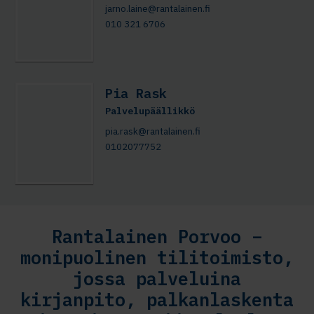
jarno.laine@rantalainen.fi
010 321 6706
Pia Rask
Palvelupäällikkö
pia.rask@rantalainen.fi
0102077752
Rantalainen Porvoo –
monipuolinen tilitoimisto,
jossa palveluina
kirjanpito, palkanlaskenta