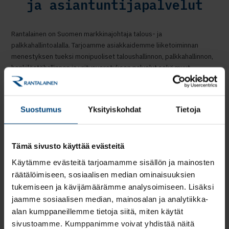
ja asiantuntijapalvelut
Rantalainen on Suomen markkinajohtaja talous- ja
palkkahallintoalalla. Tarjoamme asiakkaidemme liiketoiminnan
menestyksen tueksi monipuoliset taloushallinnon, palkkahallinnon,
henkilöstöhallinnon ja yritysverotuksen palvelut sekä muut
asiantuntijapalvelut.
Meillä sinua palvelee aina nimetty taloushallinnon asiantuntija,
palkkahallinnon asiantuntija tai oma tiimi. Proaktiivinen ja
Suostumus
Yksityiskohdat
Tietoja
ihmisläheinen toimintatapamme takaa asiakaskeskeisen ja
laadukkaan palvelun.
Tämä sivusto käyttää evästeitä
Käytössämme on alan parhaat ohjelmistoratkaisut, joista
valitsemme yhdessä asiakkaan kanssa parhaiten sopivan
Käytämme evästeitä tarjoamamme sisällön ja mainosten
ohjelmiston.
räätälöimiseen, sosiaalisen median ominaisuuksien
tukemiseen ja kävijämäärämme analysoimiseen. Lisäksi
Kaikki taloushallinnon ja
jaamme sosiaalisen median, mainosalan ja analytiikka-
palkkahallinnon palvelut
alan kumppaneillemme tietoja siitä, miten käytät
sivustoamme. Kumppanimme voivat yhdistää näitä
saman katon alta