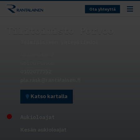
Ota yhteyttä
Tilitoimisto Porvoo
Toimipisteen yhteystiedot
Rihkamatori 2
06100 Porvoo
0102077752
pia.rask@rantalainen.fi
Katso kartalla
Aukioloajat
Kesän aukioloajat