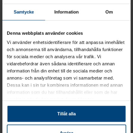
PRS-blanketter och -anmälningar
Ansökningar om finansiering
Samtycke
Information
Om
Startbidragsapplikationer
Aktieägaravtal
Denna webbplats använder cookies
Val av bolagsform styr
Vi använder enhetsidentifierare för att anpassa innehållet
verksamheten
och annonserna till användarna, tillhandahålla funktioner
för sociala medier och analysera vår trafik. Vi
Ett av de första besluten för en nybörjarföretagare är att välja en
vidarebefordrar även sådana identifierare och annan
passande bolagsform för företaget. Bolagsformen avgör mycket
hur den framtida verksamheten kommer att fungera. Vi hjälper dig
information från din enhet till de sociala medier och
gärna med val av bolagsform och kartlägger den mest lämpliga
annons- och analysföretag som vi samarbetar med.
bolagsformen för din verksamhet. Dessutom kan vi göra
Dessa kan i sin tur kombinera informationen med annan
exempelvis beskattningsevaluering för att stödja beslutsfattandet.
information som du har tillhandahållit eller som de har
samlat in när du har använt deras tjänster.
Läs också om att bilda en förening här
.
Tillåt alla
Internationell verksamhet
Rantalainen erbjuder tjänster till företag som bedriver