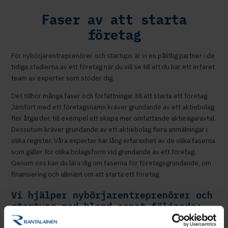
Faser av att starta
företag
För nybörjarentreprenörer och startups är vi en pålitlig partner i de
tidiga stadierna av ett företag när du vill se till att du har ett erfaret
team av experter som stöder dig.
Det tillhör många faser och författningar till att starta ett företag.
Jämfört med ett företagsnamn kräver grundande av ett aktiebolag
fler åtgärder, till exempel att skapa mer omfattande aktieägaravtal.
Dessutom kräver grundande av ett aktiebolag flera anmälningar i
olika register. Våra experter har lång erfarenhet av de olika faserna
som gäller för olika bolagsform vid grundande av ett företag.
Genom oss kan du lära dig om faserna för företagsgrundande, om
finansiering och allmänt om att starta ett företag.
Vi hjälper nybörjarentreprenörer och
startups med bland annat följande:
Affärsplanering och budgetering