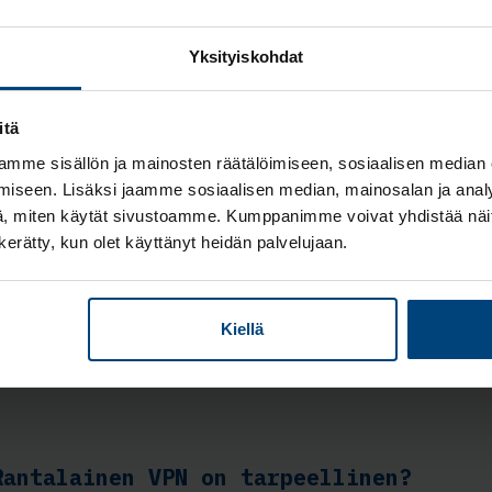
Kysy lisää
Yksityiskohdat
sy lisää VPN-yhteyden toteutuksesta ja käyttömahdollisuuksis
itä
Täytä yhteystietosi
mme sisällön ja mainosten räätälöimiseen, sosiaalisen median
iseen. Lisäksi jaamme sosiaalisen median, mainosalan ja analy
, miten käytät sivustoamme. Kumppanimme voivat yhdistää näitä t
n kerätty, kun olet käyttänyt heidän palvelujaan.
Usein kysyttyä
Kiellä
Rantalainen VPN on tarpeellinen?