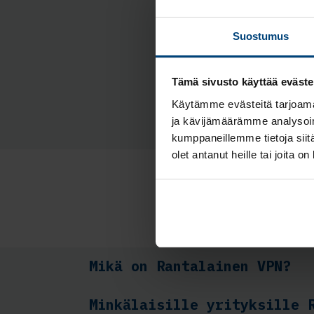
Suostumus
Ky
Tämä sivusto käyttää eväste
Käytämme evästeitä tarjoama
ja kävijämäärämme analysoim
kumppaneillemme tietoja siitä
olet antanut heille tai joita o
Mikä on Rantalainen VPN?
Minkälaisille yrityksille 