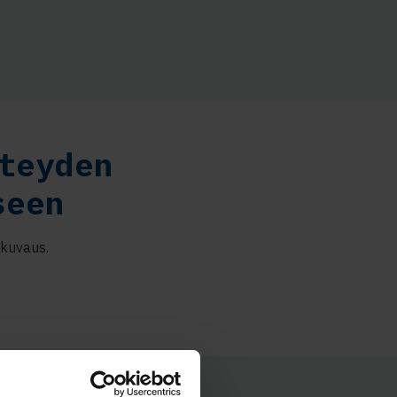
teyden
seen
ukuvaus.