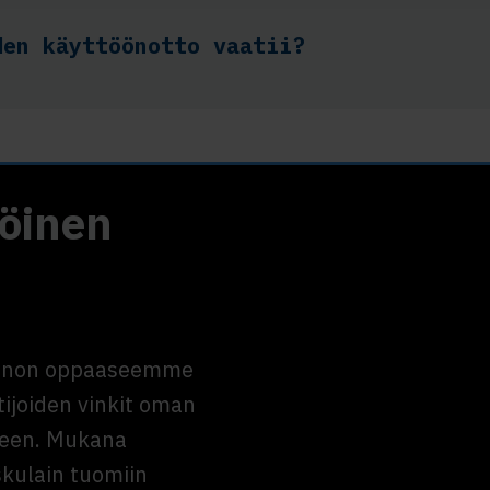
den käyttöönotto vaatii?
köinen
linnon oppaaseemme
tijoiden vinkit oman
iseen. Mukana
kulain tuomiin