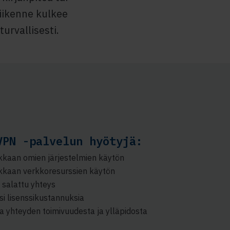
iikenne kulkee
turvallisesti.
VPN -palvelun hyötyjä:
kkaan omien järjestelmien käytön
kkaan verkkoresurssien käytön
a salattu yhteys
si lisenssikustannuksia
a yhteyden toimivuudesta ja ylläpidosta