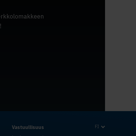
verkkolomakkeen
!
FI
Vastuullisuus