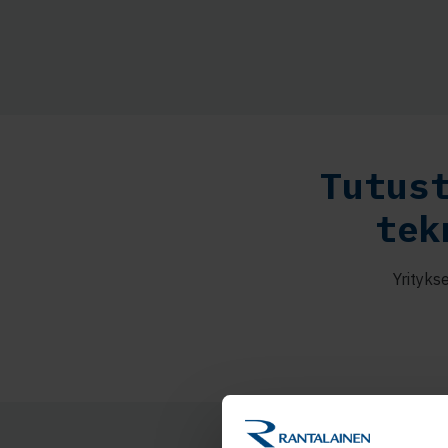
Tutus
tek
Yrityks