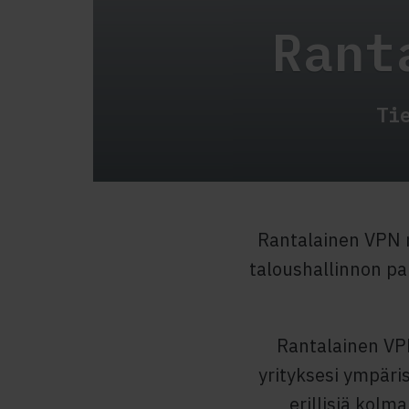
Rant
Ti
Rantalainen VPN m
taloushallinnon pal
Rantalainen VP
yrityksesi ympäri
erillisiä kol