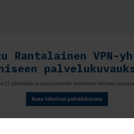
tu Rantalainen VPN-yh
niseen palvelukuvauk
esi IT-päättäjille ja asiantuntijoille tarkoitettu tekninen palvel
Avaa tekninen palvelukuvaus