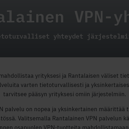
alainen VPN-y
etoturvalliset yhteydet järjestelmi
ahdollistaa yrityksesi ja Rantalaisen väliset tie
veluita varten tietoturvallisesti ja yksinkertaise
tarvitsee pääsyn yrityksesi omiin järjestelmiin.
N palvelu on nopea ja yksinkertainen määrittää 
stössä. Valitsemalla Rantalainen VPN palvelun käy
mannen osapuolen VPN-tuotteita mahdollistamaan k