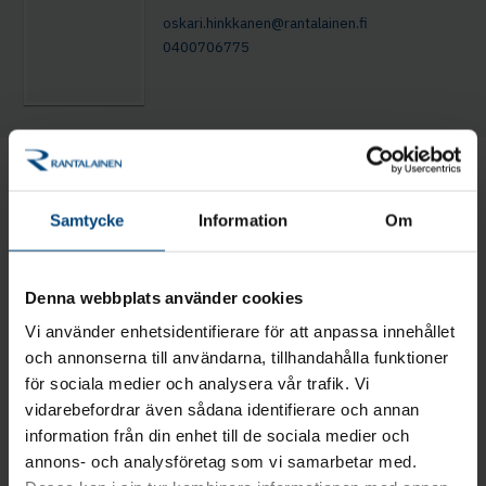
oskari.hinkkanen@rantalainen.fi
0400706775
Söker du en pålitlig
bokförare eller
Samtycke
Information
Om
löneadministratör i
Karleby?
Denna webbplats använder cookies
Rantalainen är auktoriserat av
Vi använder enhetsidentifierare för att anpassa innehållet
och annonserna till användarna, tillhandahålla funktioner
Ekonomiadministrationsförbundet i Finland. Vi är
för sociala medier och analysera vår trafik. Vi
ett människonära företag med personlig betjäning
vidarebefordrar även sådana identifierare och annan
och vi erbjuder omfattande tjänster inom
information från din enhet till de sociala medier och
ekonomiförvaltning till företag och samfund av alla
annons- och analysföretag som vi samarbetar med.
storlekar. Du får alltid hjälp av en personlig