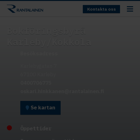
Kontakta oss
Bokföringsbyrå
Karleby/Kokkola
Besöksadress
Karlebygatan 7
67100 Karleby
0400706775
oskari.hinkkanen@rantalainen.fi
Se kartan
Öppettider