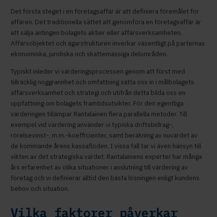
Det första steget i en företagsaffär är att definiera föremålet för
affären. Det traditionella sättet att genomföra en företagsaffär är
att sälja antingen bolagets aktier eller affärsverksamheten.
Affärsobjektet och ägarstrukturen inverkar väsentligt på parternas
ekonomiska, juridiska och skattemässiga delområden.
Typiskt inleder vi värderingsprocessen genom att först med
tillräcklig noggrannhet och omfattning sätta oss in i målbolagets
affärsverksamhet och strategi och utifrån detta bilda oss en
uppfattning om bolagets framtidsutsikter. För den egentliga
värderingen tillämpar Rantalainen flera parallella metoder. Till
exempel vid värdering använder vi typiska driftsbidrag-,
rörelsevinst-, m.m.-koefficienter, samt beräkning av nuvärdet av
de kommande årens kassaflöden. I vissa fall tar vi även hänsyn till
vikten av det strategiska värdet. Rantalainens experter har många
års erfarenhet av olika situationer i anslutning till värdering av
företag och vi definierar alltid den bästa lösningen enligt kundens
behov och situation.
Vilka faktorer påverkar