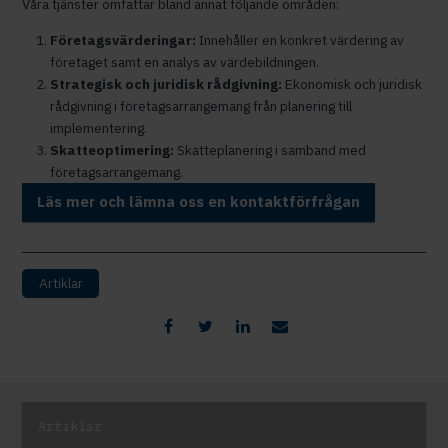
Våra tjänster omfattar bland annat följande områden:
Företagsvärderingar:
Innehåller en konkret värdering av
företaget samt en analys av värdebildningen.
Strategisk och juridisk rådgivning:
Ekonomisk och juridisk
rådgivning i företagsarrangemang från planering till
implementering.
Skatteoptimering:
Skatteplanering i samband med
företagsarrangemang.
Läs mer och lämna oss en kontaktförfrågan
Artiklar
Artiklar