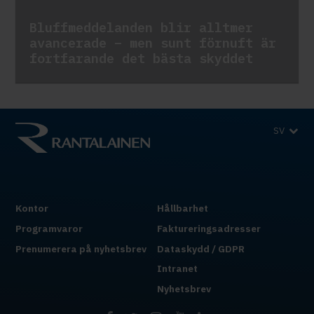
Bluffmeddelanden blir alltmer
avancerade – men sunt förnuft är
fortfarande det bästa skyddet
SV
Kontor
Hållbarhet
Programvaror
Faktureringsadresser
Prenumerera på nyhetsbrev
Dataskydd / GDPR
Intranet
Nyhetsbrev