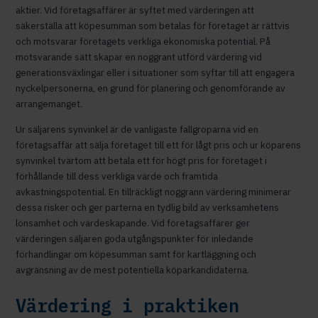
aktier. Vid företagsaffärer är syftet med värderingen att
säkerställa att köpesumman som betalas för företaget är rättvis
och motsvarar företagets verkliga ekonomiska potential. På
motsvarande sätt skapar en noggrant utförd värdering vid
generationsväxlingar eller i situationer som syftar till att engagera
nyckelpersonerna, en grund för planering och genomförande av
arrangemanget.
Ur säljarens synvinkel är de vanligaste fallgroparna vid en
företagsaffär att sälja företaget till ett för lågt pris och ur köparens
synvinkel tvärtom att betala ett för högt pris för företaget i
förhållande till dess verkliga värde och framtida
avkastningspotential. En tillräckligt noggrann värdering minimerar
dessa risker och ger parterna en tydlig bild av verksamhetens
lönsamhet och värdeskapande. Vid företagsaffärer ger
värderingen säljaren goda utgångspunkter för inledande
förhandlingar om köpesumman samt för kartläggning och
avgränsning av de mest potentiella köparkandidaterna.
Värdering i praktiken