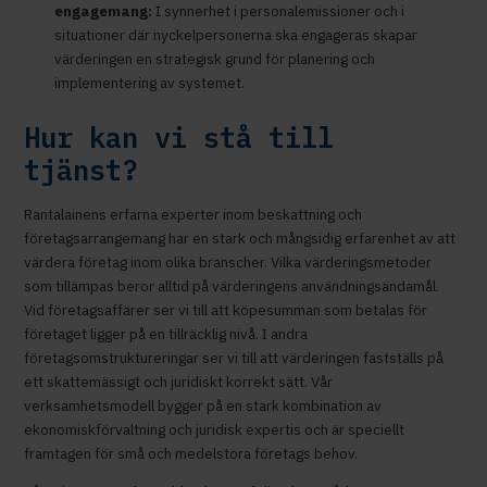
engagemang:
I synnerhet i personalemissioner och i
situationer där nyckelpersonerna ska engageras skapar
värderingen en strategisk grund för planering och
implementering av systemet.
Hur kan vi stå till
tjänst?
Rantalainens erfarna experter inom beskattning och
företagsarrangemang har en stark och mångsidig erfarenhet av att
värdera företag inom olika branscher. Vilka värderingsmetoder
som tillämpas beror alltid på värderingens användningsändamål.
Vid företagsaffärer ser vi till att köpesumman som betalas för
företaget ligger på en tillräcklig nivå. I andra
företagsomstruktureringar ser vi till att värderingen fastställs på
ett skattemässigt och juridiskt korrekt sätt. Vår
verksamhetsmodell bygger på en stark kombination av
ekonomiskförvaltning och juridisk expertis och är speciellt
framtagen för små och medelstora företags behov.